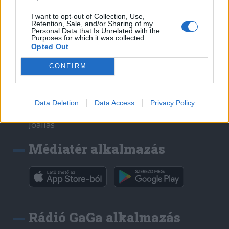
Székelyhon
I want to opt-out of Collection, Use,
Retention, Sale, and/or Sharing of my
Székely Sport
Personal Data that Is Unrelated with the
Purposes for which it was collected.
Liget
Opted Out
Bihari Napló
Erdélyi Napló
CONFIRM
Főtér
Nőileg
Data Deletion
Data Access
Privacy Policy
Rádió GaGa
Jóállás
Médiatér alkalmazás
Rádió GaGa alkalmazás