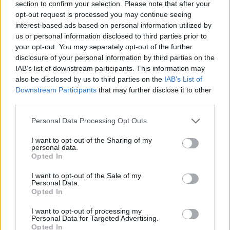
section to confirm your selection. Please note that after your
opt-out request is processed you may continue seeing
interest-based ads based on personal information utilized by
Hasznos
us or personal information disclosed to third parties prior to
your opt-out. You may separately opt-out of the further
Impresszum
disclosure of your personal information by third parties on the
Szerzői jogok
IAB’s list of downstream participants. This information may
also be disclosed by us to third parties on the
IAB’s List of
Adatvédelmi tájékoztató
Downstream Participants
that may further disclose it to other
Cookie-kezelési tájékoztató
third parties.
Hozzászólási szabályzat
Personal Data Processing Opt Outs
Nyomtatott lapjaink archívuma
Médiaajánlat
I want to opt-out of the Sharing of my
personal data.
Opted In
Látogatottsági adatok
I want to opt-out of the Sale of my
Personal Data.
Opted In
Sütibeállítások
I want to opt-out of processing my
Médiatér
Personal Data for Targeted Advertising.
Opted In