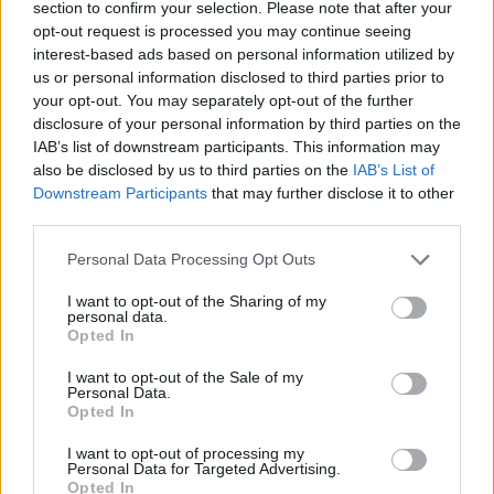
section to confirm your selection. Please note that after your
opt-out request is processed you may continue seeing
interest-based ads based on personal information utilized by
Hasznos
us or personal information disclosed to third parties prior to
your opt-out. You may separately opt-out of the further
Impresszum
disclosure of your personal information by third parties on the
Szerzői jogok
IAB’s list of downstream participants. This information may
also be disclosed by us to third parties on the
IAB’s List of
Adatvédelmi tájékoztató
Downstream Participants
that may further disclose it to other
Cookie-kezelési tájékoztató
third parties.
Hozzászólási szabályzat
Personal Data Processing Opt Outs
Nyomtatott lapjaink archívuma
Médiaajánlat
I want to opt-out of the Sharing of my
personal data.
Opted In
Látogatottsági adatok
I want to opt-out of the Sale of my
Personal Data.
Opted In
Sütibeállítások
I want to opt-out of processing my
Médiatér
Personal Data for Targeted Advertising.
Opted In