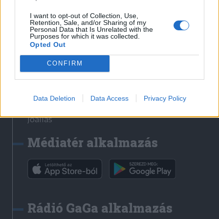
Székelyhon
I want to opt-out of Collection, Use,
Retention, Sale, and/or Sharing of my
Székely Sport
Personal Data that Is Unrelated with the
Purposes for which it was collected.
Liget
Opted Out
Bihari Napló
Erdélyi Napló
CONFIRM
Főtér
Nőileg
Data Deletion
Data Access
Privacy Policy
Rádió GaGa
Jóállás
Médiatér alkalmazás
Rádió GaGa alkalmazás