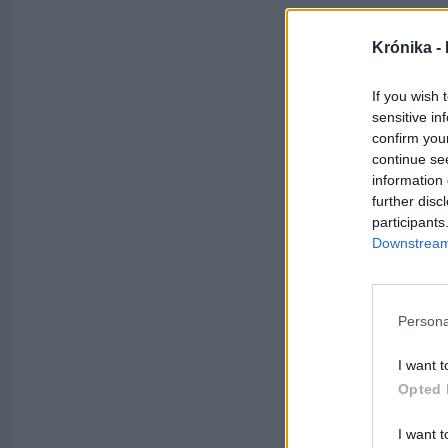
Krónika -
If you wish 
sensitive in
confirm you
continue se
information 
further disc
participants
Downstream 
Persona
I want t
Opted 
I want t