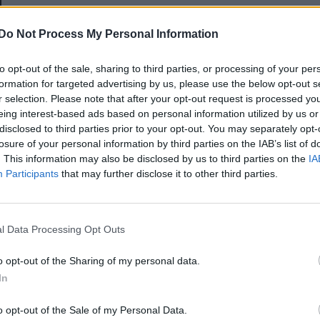
E-mail-cím
Do Not Process My Personal Information
to opt-out of the sale, sharing to third parties, or processing of your per
Jelszó
formation for targeted advertising by us, please use the below opt-out s
r selection. Please note that after your opt-out request is processed y
eing interest-based ads based on personal information utilized by us or
disclosed to third parties prior to your opt-out. You may separately opt-
Elfelejtette a jelszavát?
losure of your personal information by third parties on the IAB’s list of
. This information may also be disclosed by us to third parties on the
IA
Participants
that may further disclose it to other third parties.
BEJELENTKEZÉS
Regisztráció
l Data Processing Opt Outs
o opt-out of the Sharing of my personal data.
In
o opt-out of the Sale of my Personal Data.