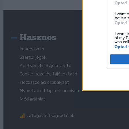
Opted 
I want 
Advertis
Opted 
Hasznos
I want t
of my P
was col
Opted 
Impresszum
Szerzői jogok
Adatvédelmi tájékoztató
Cookie-kezelési tájékoztató
Hozzászólási szabályzat
Nyomtatott lapjaink archívuma
Médiaajánlat
Látogatottsági adatok