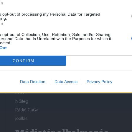
In
to opt-out of processing my Personal Data for Targeted
ing.
In
o opt-out of Collection, Use, Retention, Sale, and/or Sharing
Médiatér
ersonal Data that Is Unrelated with the Purposes for which it
lected.
Out
Székelyhon
Székely Sport
CONFIRM
Liget
Bihari Napló
Data Deletion
Data Access
Privacy Policy
Erdélyi Napló
Főtér
Nőileg
Rádió GaGa
Jóállás