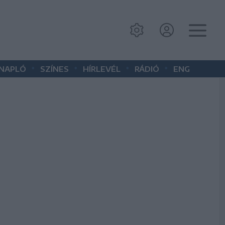
•
•
•
•
 NAPLÓ
SZÍNES
HÍRLEVÉL
RÁDIÓ
ENG