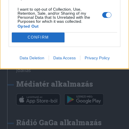
Székelyhon
I want to opt-out of Collection, Use,
Retention, Sale, and/or Sharing of my
Székely Sport
Personal Data that Is Unrelated with the
Purposes for which it was collected.
Liget
Opted Out
Bihari Napló
Erdélyi Napló
CONFIRM
Főtér
Nőileg
Data Deletion
Data Access
Privacy Policy
Rádió GaGa
Jóállás
Médiatér alkalmazás
Rádió GaGa alkalmazás