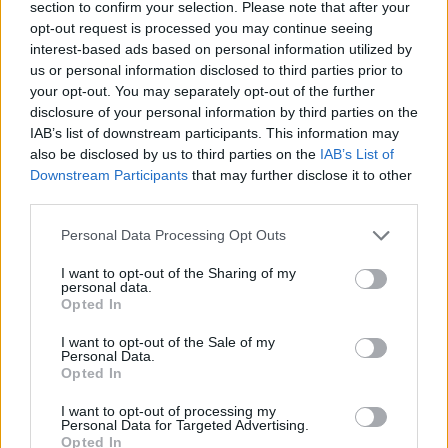
section to confirm your selection. Please note that after your
opt-out request is processed you may continue seeing
interest-based ads based on personal information utilized by
Hasznos
us or personal information disclosed to third parties prior to
your opt-out. You may separately opt-out of the further
Impresszum
disclosure of your personal information by third parties on the
Szerzői jogok
IAB’s list of downstream participants. This information may
also be disclosed by us to third parties on the
IAB’s List of
Adatvédelmi tájékoztató
Downstream Participants
that may further disclose it to other
Cookie-kezelési tájékoztató
third parties.
Hozzászólási szabályzat
Personal Data Processing Opt Outs
Nyomtatott lapjaink archívuma
Médiaajánlat
I want to opt-out of the Sharing of my
personal data.
Opted In
Látogatottsági adatok
I want to opt-out of the Sale of my
Personal Data.
Opted In
Sütibeállítások
I want to opt-out of processing my
Médiatér
Personal Data for Targeted Advertising.
Opted In