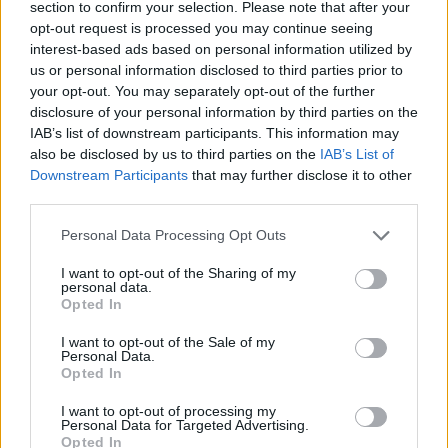
section to confirm your selection. Please note that after your
opt-out request is processed you may continue seeing
interest-based ads based on personal information utilized by
Hasznos
us or personal information disclosed to third parties prior to
your opt-out. You may separately opt-out of the further
Impresszum
disclosure of your personal information by third parties on the
Szerzői jogok
IAB’s list of downstream participants. This information may
also be disclosed by us to third parties on the
IAB’s List of
Adatvédelmi tájékoztató
Downstream Participants
that may further disclose it to other
Cookie-kezelési tájékoztató
third parties.
Hozzászólási szabályzat
Personal Data Processing Opt Outs
Nyomtatott lapjaink archívuma
Médiaajánlat
I want to opt-out of the Sharing of my
personal data.
Opted In
Látogatottsági adatok
I want to opt-out of the Sale of my
Personal Data.
Opted In
Sütibeállítások
I want to opt-out of processing my
Médiatér
Personal Data for Targeted Advertising.
Opted In