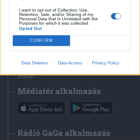
Székelyhon
I want to opt-out of Collection, Use,
Retention, Sale, and/or Sharing of my
Székely Sport
Personal Data that Is Unrelated with the
Purposes for which it was collected.
Liget
Opted Out
Bihari Napló
Erdélyi Napló
CONFIRM
Főtér
Nőileg
Data Deletion
Data Access
Privacy Policy
Rádió GaGa
Jóállás
Médiatér alkalmazás
Rádió GaGa alkalmazás