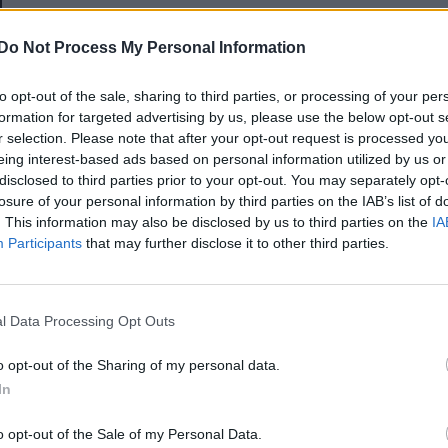
E-mail-cím
Do Not Process My Personal Information
to opt-out of the sale, sharing to third parties, or processing of your per
Jelszó
formation for targeted advertising by us, please use the below opt-out s
r selection. Please note that after your opt-out request is processed y
eing interest-based ads based on personal information utilized by us or
disclosed to third parties prior to your opt-out. You may separately opt-
Elfelejtette a jelszavát?
losure of your personal information by third parties on the IAB’s list of
. This information may also be disclosed by us to third parties on the
IA
Participants
that may further disclose it to other third parties.
BEJELENTKEZÉS
Regisztráció
l Data Processing Opt Outs
o opt-out of the Sharing of my personal data.
In
o opt-out of the Sale of my Personal Data.