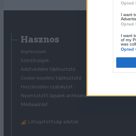
Opted 
I want 
Advertis
Opted 
Hasznos
I want t
of my P
was col
Opted 
Impresszum
Szerzői jogok
Adatvédelmi tájékoztató
Cookie-kezelési tájékoztató
Hozzászólási szabályzat
Nyomtatott lapjaink archívuma
Médiaajánlat
Látogatottsági adatok