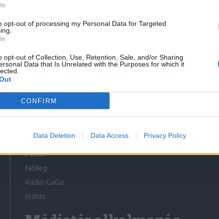
In
to opt-out of processing my Personal Data for Targeted
ing.
In
o opt-out of Collection, Use, Retention, Sale, and/or Sharing
Médiatér
ersonal Data that Is Unrelated with the Purposes for which it
lected.
Out
Székelyhon
Székely Sport
CONFIRM
Liget
Bihari Napló
Data Deletion
Data Access
Privacy Policy
Erdélyi Napló
Főtér
Nőileg
Rádió GaGa
Jóállás