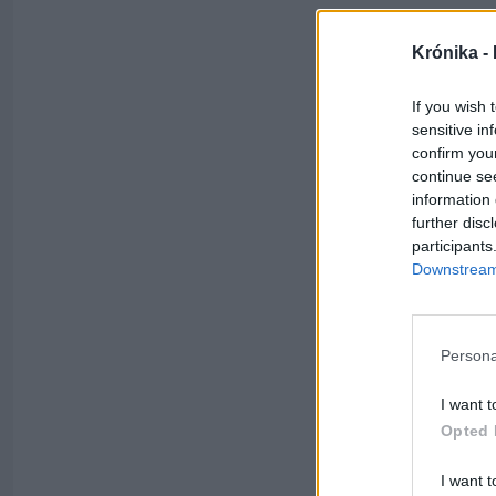
Krónika -
If you wish 
sensitive in
confirm you
continue se
information 
further disc
participants
Downstream 
Persona
I want t
Opted 
I want t