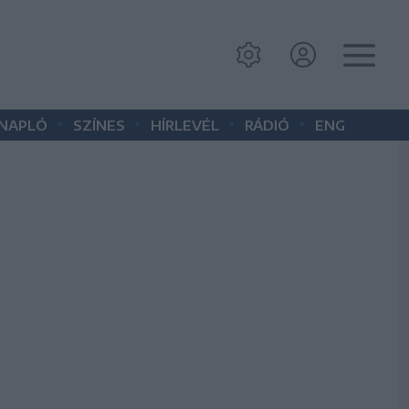
•
•
•
•
 NAPLÓ
SZÍNES
HÍRLEVÉL
RÁDIÓ
ENG