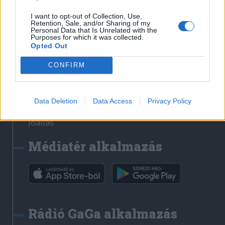
Székelyhon
I want to opt-out of Collection, Use,
Retention, Sale, and/or Sharing of my
Székely Sport
Personal Data that Is Unrelated with the
Purposes for which it was collected.
Liget
Opted Out
Bihari Napló
Erdélyi Napló
CONFIRM
Főtér
Nőileg
Data Deletion
Data Access
Privacy Policy
Rádió GaGa
Jóállás
Médiatér alkalmazás
Rádió GaGa alkalmazás