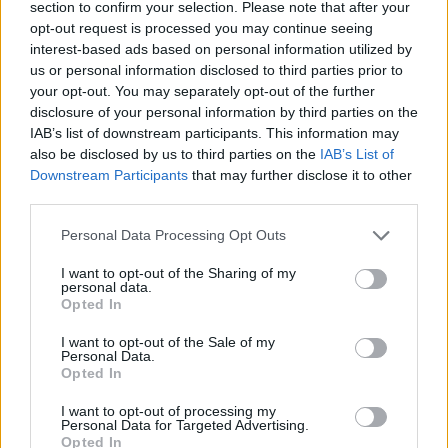
section to confirm your selection. Please note that after your
opt-out request is processed you may continue seeing
interest-based ads based on personal information utilized by
Hasznos
us or personal information disclosed to third parties prior to
your opt-out. You may separately opt-out of the further
Impresszum
disclosure of your personal information by third parties on the
Szerzői jogok
IAB’s list of downstream participants. This information may
also be disclosed by us to third parties on the
IAB’s List of
Adatvédelmi tájékoztató
Downstream Participants
that may further disclose it to other
Cookie-kezelési tájékoztató
third parties.
Hozzászólási szabályzat
Personal Data Processing Opt Outs
Nyomtatott lapjaink archívuma
Médiaajánlat
I want to opt-out of the Sharing of my
personal data.
Opted In
Látogatottsági adatok
I want to opt-out of the Sale of my
Personal Data.
Opted In
Sütibeállítások
I want to opt-out of processing my
Médiatér
Personal Data for Targeted Advertising.
Opted In