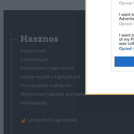
Opted 
I want 
Advertis
Opted 
Hasznos
I want t
of my P
was col
Opted 
Impresszum
Szerzői jogok
Adatvédelmi tájékoztató
Cookie-kezelési tájékoztató
Hozzászólási szabályzat
Nyomtatott lapjaink archívuma
Médiaajánlat
Látogatottsági adatok