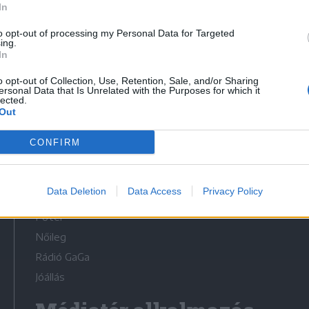
In
to opt-out of processing my Personal Data for Targeted
ing.
In
o opt-out of Collection, Use, Retention, Sale, and/or Sharing
Médiatér
ersonal Data that Is Unrelated with the Purposes for which it
lected.
Out
Székelyhon
Székely Sport
CONFIRM
Liget
Bihari Napló
Data Deletion
Data Access
Privacy Policy
Erdélyi Napló
Főtér
Nőileg
Rádió GaGa
Jóállás