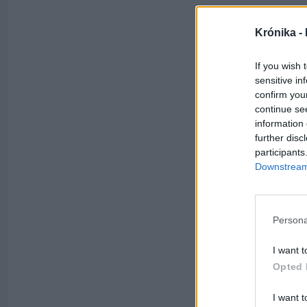
Krónika -
If you wish 
sensitive in
confirm you
continue se
information 
further disc
participants
Downstream 
Persona
I want t
Opted 
I want t