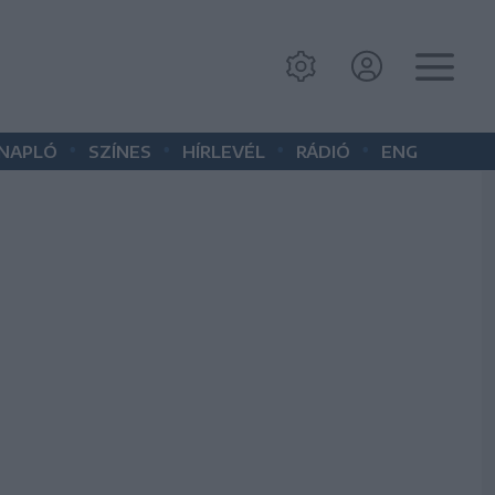
•
•
•
•
 NAPLÓ
SZÍNES
HÍRLEVÉL
RÁDIÓ
ENG