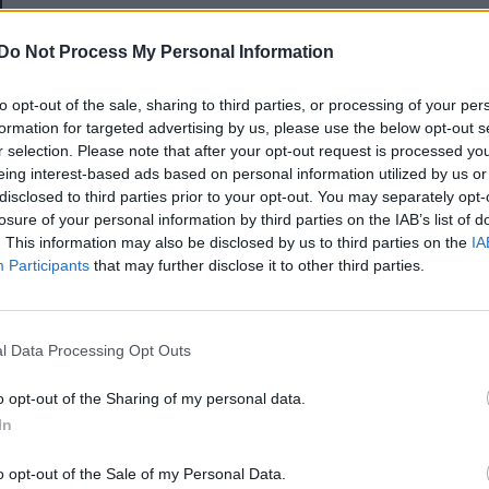
E-mail-cím
Do Not Process My Personal Information
to opt-out of the sale, sharing to third parties, or processing of your per
Jelszó
formation for targeted advertising by us, please use the below opt-out s
r selection. Please note that after your opt-out request is processed y
eing interest-based ads based on personal information utilized by us or
disclosed to third parties prior to your opt-out. You may separately opt-
Elfelejtette a jelszavát?
losure of your personal information by third parties on the IAB’s list of
. This information may also be disclosed by us to third parties on the
IA
Participants
that may further disclose it to other third parties.
BEJELENTKEZÉS
Regisztráció
l Data Processing Opt Outs
o opt-out of the Sharing of my personal data.
In
o opt-out of the Sale of my Personal Data.