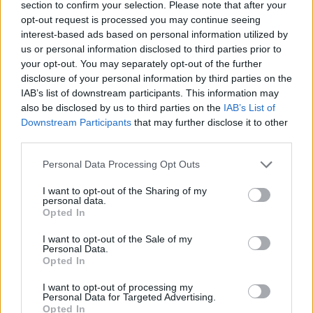
section to confirm your selection. Please note that after your
opt-out request is processed you may continue seeing
interest-based ads based on personal information utilized by
Hasznos
us or personal information disclosed to third parties prior to
your opt-out. You may separately opt-out of the further
Impresszum
disclosure of your personal information by third parties on the
Szerzői jogok
IAB’s list of downstream participants. This information may
also be disclosed by us to third parties on the
IAB’s List of
Adatvédelmi tájékoztató
Downstream Participants
that may further disclose it to other
Cookie-kezelési tájékoztató
third parties.
Hozzászólási szabályzat
Personal Data Processing Opt Outs
Nyomtatott lapjaink archívuma
Médiaajánlat
I want to opt-out of the Sharing of my
personal data.
Opted In
Látogatottsági adatok
I want to opt-out of the Sale of my
Personal Data.
Opted In
Sütibeállítások
I want to opt-out of processing my
Médiatér
Personal Data for Targeted Advertising.
Opted In