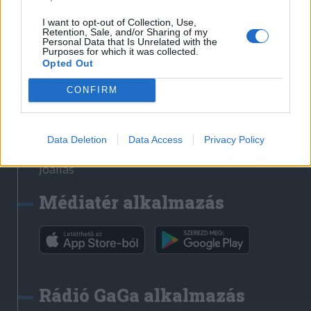
Székelyhon
I want to opt-out of Collection, Use,
Retention, Sale, and/or Sharing of my
Székely Sport
Personal Data that Is Unrelated with the
Purposes for which it was collected.
Liget
Opted Out
Bihari Napló
Erdélyi Napló
CONFIRM
Főtér
Nőileg
Data Deletion
Data Access
Privacy Policy
Rádió GaGa
Jóállás
Médiatér alkalmazás
Rádió GaGa alkalmazás