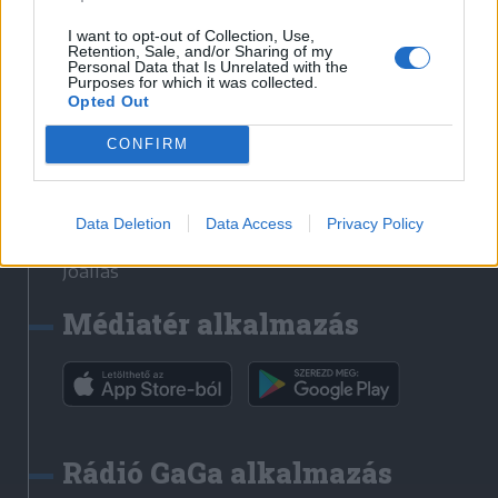
Székelyhon
I want to opt-out of Collection, Use,
Retention, Sale, and/or Sharing of my
Székely Sport
Personal Data that Is Unrelated with the
Purposes for which it was collected.
Liget
Opted Out
Bihari Napló
Erdélyi Napló
CONFIRM
Főtér
Nőileg
Data Deletion
Data Access
Privacy Policy
Rádió GaGa
Jóállás
Médiatér alkalmazás
Rádió GaGa alkalmazás