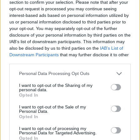
section to confirm your selection. Please note that after your
opt-out request is processed you may continue seeing
interest-based ads based on personal information utilized by
Hasznos
us or personal information disclosed to third parties prior to
your opt-out. You may separately opt-out of the further
Impresszum
disclosure of your personal information by third parties on the
Szerzői jogok
IAB’s list of downstream participants. This information may
also be disclosed by us to third parties on the
IAB’s List of
Adatvédelmi tájékoztató
Downstream Participants
that may further disclose it to other
Cookie-kezelési tájékoztató
third parties.
Hozzászólási szabályzat
Personal Data Processing Opt Outs
Nyomtatott lapjaink archívuma
Médiaajánlat
I want to opt-out of the Sharing of my
personal data.
Opted In
Látogatottsági adatok
I want to opt-out of the Sale of my
Personal Data.
Opted In
Sütibeállítások
I want to opt-out of processing my
Médiatér
Personal Data for Targeted Advertising.
Opted In