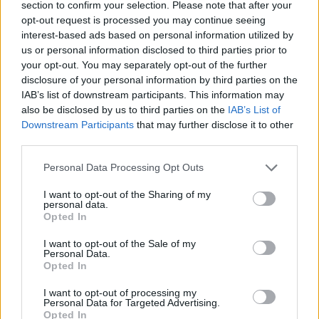
section to confirm your selection. Please note that after your
opt-out request is processed you may continue seeing
interest-based ads based on personal information utilized by
Hasznos
us or personal information disclosed to third parties prior to
your opt-out. You may separately opt-out of the further
Impresszum
disclosure of your personal information by third parties on the
Szerzői jogok
IAB’s list of downstream participants. This information may
also be disclosed by us to third parties on the
IAB’s List of
Adatvédelmi tájékoztató
Downstream Participants
that may further disclose it to other
Cookie-kezelési tájékoztató
third parties.
Hozzászólási szabályzat
Personal Data Processing Opt Outs
Nyomtatott lapjaink archívuma
Médiaajánlat
I want to opt-out of the Sharing of my
personal data.
Opted In
Látogatottsági adatok
I want to opt-out of the Sale of my
Personal Data.
Opted In
Sütibeállítások
I want to opt-out of processing my
Médiatér
Personal Data for Targeted Advertising.
Opted In