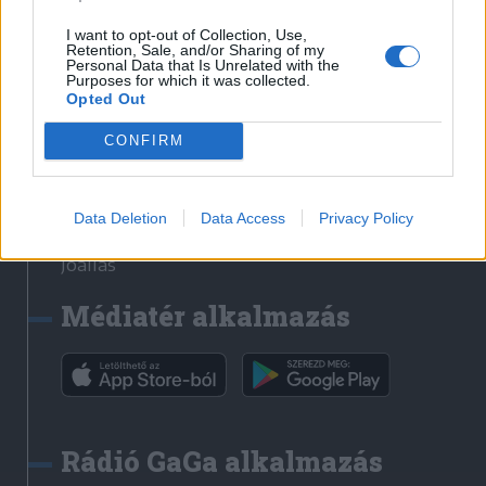
Székelyhon
I want to opt-out of Collection, Use,
Retention, Sale, and/or Sharing of my
Székely Sport
Personal Data that Is Unrelated with the
Purposes for which it was collected.
Liget
Opted Out
Bihari Napló
Erdélyi Napló
CONFIRM
Főtér
Nőileg
Data Deletion
Data Access
Privacy Policy
Rádió GaGa
Jóállás
Médiatér alkalmazás
Rádió GaGa alkalmazás