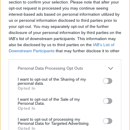
section to confirm your selection. Please note that after your
opt-out request is processed you may continue seeing
interest-based ads based on personal information utilized by
Hasznos
us or personal information disclosed to third parties prior to
your opt-out. You may separately opt-out of the further
Impresszum
disclosure of your personal information by third parties on the
Szerzői jogok
IAB’s list of downstream participants. This information may
also be disclosed by us to third parties on the
IAB’s List of
Adatvédelmi tájékoztató
Downstream Participants
that may further disclose it to other
Cookie-kezelési tájékoztató
third parties.
Hozzászólási szabályzat
Personal Data Processing Opt Outs
Nyomtatott lapjaink archívuma
Médiaajánlat
I want to opt-out of the Sharing of my
personal data.
Opted In
Látogatottsági adatok
I want to opt-out of the Sale of my
Personal Data.
Opted In
Sütibeállítások
I want to opt-out of processing my
Médiatér
Personal Data for Targeted Advertising.
Opted In