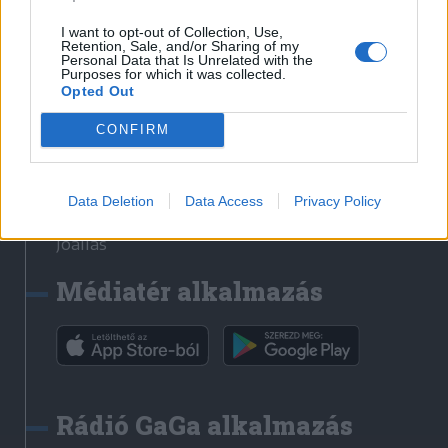
Székelyhon
I want to opt-out of Collection, Use,
Retention, Sale, and/or Sharing of my
Székely Sport
Personal Data that Is Unrelated with the
Purposes for which it was collected.
Liget
Opted Out
Bihari Napló
Erdélyi Napló
CONFIRM
Főtér
Nőileg
Data Deletion
Data Access
Privacy Policy
Rádió GaGa
Jóállás
Médiatér alkalmazás
Rádió GaGa alkalmazás