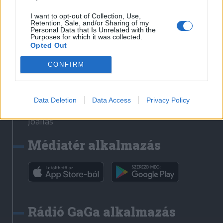
Székelyhon
I want to opt-out of Collection, Use,
Retention, Sale, and/or Sharing of my
Székely Sport
Personal Data that Is Unrelated with the
Purposes for which it was collected.
Liget
Opted Out
Bihari Napló
Erdélyi Napló
CONFIRM
Főtér
Nőileg
Data Deletion
Data Access
Privacy Policy
Rádió GaGa
Jóállás
Médiatér alkalmazás
Rádió GaGa alkalmazás