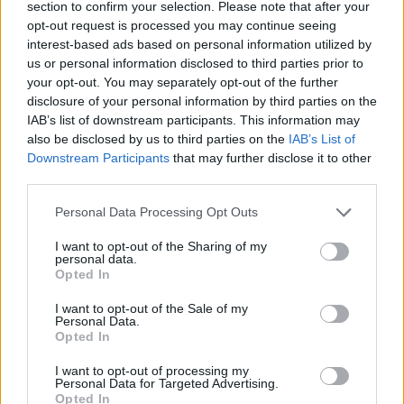
section to confirm your selection. Please note that after your
opt-out request is processed you may continue seeing
interest-based ads based on personal information utilized by
Hasznos
us or personal information disclosed to third parties prior to
your opt-out. You may separately opt-out of the further
Impresszum
disclosure of your personal information by third parties on the
Szerzői jogok
IAB’s list of downstream participants. This information may
also be disclosed by us to third parties on the
IAB’s List of
Adatvédelmi tájékoztató
Downstream Participants
that may further disclose it to other
Cookie-kezelési tájékoztató
third parties.
Hozzászólási szabályzat
Personal Data Processing Opt Outs
Nyomtatott lapjaink archívuma
Médiaajánlat
I want to opt-out of the Sharing of my
personal data.
Opted In
Látogatottsági adatok
I want to opt-out of the Sale of my
Personal Data.
Opted In
Sütibeállítások
I want to opt-out of processing my
Médiatér
Personal Data for Targeted Advertising.
Opted In