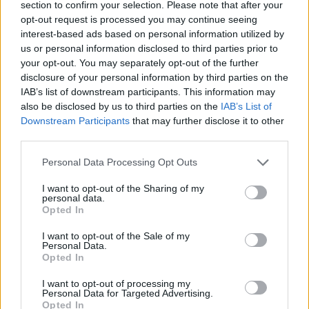
section to confirm your selection. Please note that after your
opt-out request is processed you may continue seeing
interest-based ads based on personal information utilized by
Hasznos
us or personal information disclosed to third parties prior to
your opt-out. You may separately opt-out of the further
Impresszum
disclosure of your personal information by third parties on the
Szerzői jogok
IAB’s list of downstream participants. This information may
also be disclosed by us to third parties on the
IAB’s List of
Adatvédelmi tájékoztató
Downstream Participants
that may further disclose it to other
Cookie-kezelési tájékoztató
third parties.
Hozzászólási szabályzat
Personal Data Processing Opt Outs
Nyomtatott lapjaink archívuma
Médiaajánlat
I want to opt-out of the Sharing of my
personal data.
Opted In
Látogatottsági adatok
I want to opt-out of the Sale of my
Personal Data.
Opted In
Sütibeállítások
I want to opt-out of processing my
Médiatér
Personal Data for Targeted Advertising.
Opted In