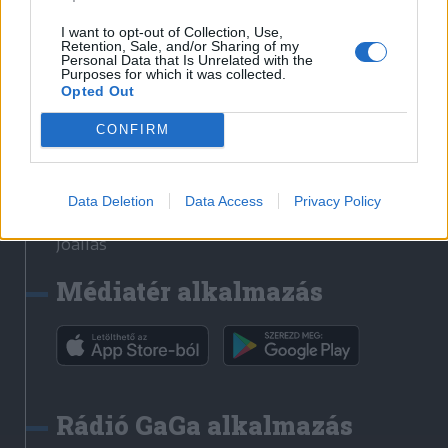
Székelyhon
I want to opt-out of Collection, Use,
Retention, Sale, and/or Sharing of my
Székely Sport
Personal Data that Is Unrelated with the
Purposes for which it was collected.
Liget
Opted Out
Bihari Napló
Erdélyi Napló
CONFIRM
Főtér
Nőileg
Data Deletion
Data Access
Privacy Policy
Rádió GaGa
Jóállás
Médiatér alkalmazás
Rádió GaGa alkalmazás