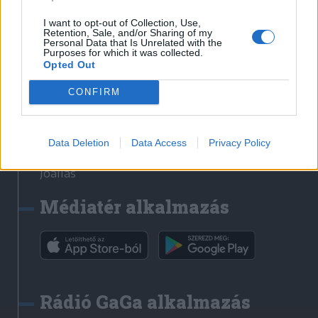
Székelyhon
I want to opt-out of Collection, Use,
Retention, Sale, and/or Sharing of my
Székely Sport
Personal Data that Is Unrelated with the
Purposes for which it was collected.
Liget
Opted Out
Bihari Napló
Erdélyi Napló
CONFIRM
Főtér
Nőileg
Data Deletion
Data Access
Privacy Policy
Rádió GaGa
Jóállás
Médiatér alkalmazás
Rádió GaGa alkalmazás