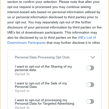
section to confirm your selection. Please note that after your
opt-out request is processed you may continue seeing
interest-based ads based on personal information utilized by
Hasznos
us or personal information disclosed to third parties prior to
your opt-out. You may separately opt-out of the further
Impresszum
disclosure of your personal information by third parties on the
Szerzői jogok
IAB’s list of downstream participants. This information may
also be disclosed by us to third parties on the
IAB’s List of
Adatvédelmi tájékoztató
Downstream Participants
that may further disclose it to other
Cookie-kezelési tájékoztató
third parties.
Hozzászólási szabályzat
Personal Data Processing Opt Outs
Nyomtatott lapjaink archívuma
Médiaajánlat
I want to opt-out of the Sharing of my
personal data.
Opted In
Látogatottsági adatok
I want to opt-out of the Sale of my
Personal Data.
Opted In
Sütibeállítások
I want to opt-out of processing my
Médiatér
Personal Data for Targeted Advertising.
Opted In