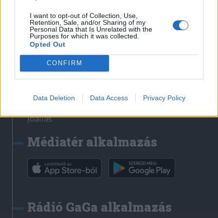
Székelyhon
I want to opt-out of Collection, Use,
Retention, Sale, and/or Sharing of my
Székely Sport
Personal Data that Is Unrelated with the
Purposes for which it was collected.
Liget
Opted Out
Bihari Napló
Erdélyi Napló
CONFIRM
Főtér
Nőileg
Data Deletion
Data Access
Privacy Policy
Rádió GaGa
Jóállás
Médiatér alkalmazás
Rádió GaGa alkalmazás