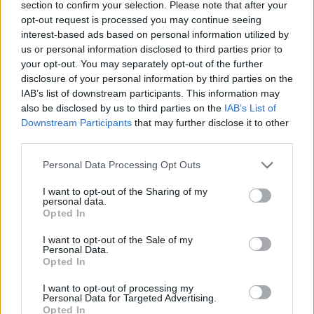
section to confirm your selection. Please note that after your
opt-out request is processed you may continue seeing
interest-based ads based on personal information utilized by
Hasznos
us or personal information disclosed to third parties prior to
your opt-out. You may separately opt-out of the further
Impresszum
disclosure of your personal information by third parties on the
Szerzői jogok
IAB’s list of downstream participants. This information may
also be disclosed by us to third parties on the
IAB’s List of
Adatvédelmi tájékoztató
Downstream Participants
that may further disclose it to other
Cookie-kezelési tájékoztató
third parties.
Hozzászólási szabályzat
Personal Data Processing Opt Outs
Nyomtatott lapjaink archívuma
Médiaajánlat
I want to opt-out of the Sharing of my
personal data.
Opted In
Látogatottsági adatok
I want to opt-out of the Sale of my
Personal Data.
Opted In
Sütibeállítások
I want to opt-out of processing my
Médiatér
Personal Data for Targeted Advertising.
Opted In