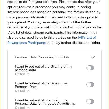
section to confirm your selection. Please note that after your
opt-out request is processed you may continue seeing
interest-based ads based on personal information utilized by
Hasznos
us or personal information disclosed to third parties prior to
your opt-out. You may separately opt-out of the further
Impresszum
disclosure of your personal information by third parties on the
Szerzői jogok
IAB’s list of downstream participants. This information may
also be disclosed by us to third parties on the
IAB’s List of
Adatvédelmi tájékoztató
Downstream Participants
that may further disclose it to other
Cookie-kezelési tájékoztató
third parties.
Hozzászólási szabályzat
Personal Data Processing Opt Outs
Nyomtatott lapjaink archívuma
Médiaajánlat
I want to opt-out of the Sharing of my
personal data.
Opted In
Látogatottsági adatok
I want to opt-out of the Sale of my
Personal Data.
Opted In
Sütibeállítások
I want to opt-out of processing my
Médiatér
Personal Data for Targeted Advertising.
Opted In