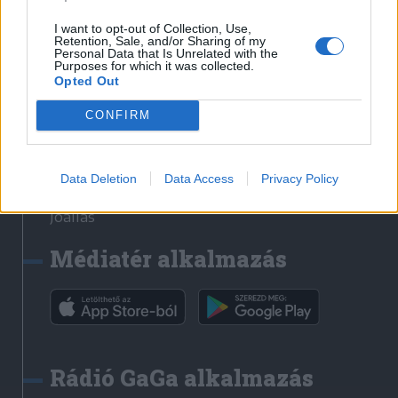
Székelyhon
I want to opt-out of Collection, Use,
Retention, Sale, and/or Sharing of my
Székely Sport
Personal Data that Is Unrelated with the
Purposes for which it was collected.
Liget
Opted Out
Bihari Napló
Erdélyi Napló
CONFIRM
Főtér
Nőileg
Data Deletion
Data Access
Privacy Policy
Rádió GaGa
Jóállás
Médiatér alkalmazás
Rádió GaGa alkalmazás