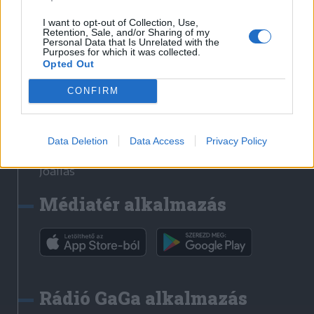
Székelyhon
I want to opt-out of Collection, Use,
Retention, Sale, and/or Sharing of my
Székely Sport
Personal Data that Is Unrelated with the
Purposes for which it was collected.
Liget
Opted Out
Bihari Napló
Erdélyi Napló
CONFIRM
Főtér
Nőileg
Data Deletion
Data Access
Privacy Policy
Rádió GaGa
Jóállás
Médiatér alkalmazás
Rádió GaGa alkalmazás