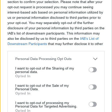
section to confirm your selection. Please note that after your
opt-out request is processed you may continue seeing
interest-based ads based on personal information utilized by
Hasznos
us or personal information disclosed to third parties prior to
your opt-out. You may separately opt-out of the further
Impresszum
disclosure of your personal information by third parties on the
Szerzői jogok
IAB’s list of downstream participants. This information may
also be disclosed by us to third parties on the
IAB’s List of
Adatvédelmi tájékoztató
Downstream Participants
that may further disclose it to other
Cookie-kezelési tájékoztató
third parties.
Hozzászólási szabályzat
Personal Data Processing Opt Outs
Nyomtatott lapjaink archívuma
Médiaajánlat
I want to opt-out of the Sharing of my
personal data.
Opted In
Látogatottsági adatok
I want to opt-out of the Sale of my
Personal Data.
Opted In
Sütibeállítások
I want to opt-out of processing my
Médiatér
Personal Data for Targeted Advertising.
Opted In