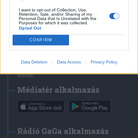
Székelyhon
I want to opt-out of Collection, Use,
Retention, Sale, and/or Sharing of my
Székely Sport
Personal Data that Is Unrelated with the
Purposes for which it was collected.
Liget
Opted Out
Bihari Napló
Erdélyi Napló
CONFIRM
Főtér
Nőileg
Data Deletion
Data Access
Privacy Policy
Rádió GaGa
Jóállás
Médiatér alkalmazás
Rádió GaGa alkalmazás