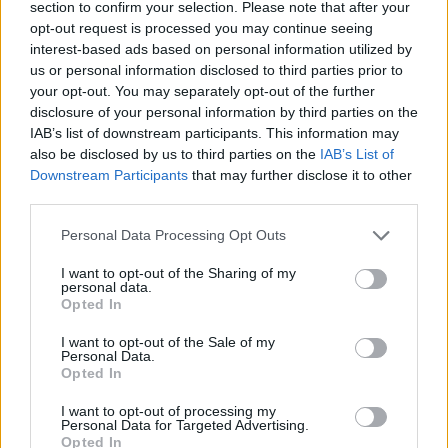
section to confirm your selection. Please note that after your
opt-out request is processed you may continue seeing
interest-based ads based on personal information utilized by
Hasznos
us or personal information disclosed to third parties prior to
your opt-out. You may separately opt-out of the further
Impresszum
disclosure of your personal information by third parties on the
Szerzői jogok
IAB’s list of downstream participants. This information may
also be disclosed by us to third parties on the
IAB’s List of
Adatvédelmi tájékoztató
Downstream Participants
that may further disclose it to other
Cookie-kezelési tájékoztató
third parties.
Hozzászólási szabályzat
Personal Data Processing Opt Outs
Nyomtatott lapjaink archívuma
Médiaajánlat
I want to opt-out of the Sharing of my
personal data.
Opted In
Látogatottsági adatok
I want to opt-out of the Sale of my
Personal Data.
Opted In
Sütibeállítások
I want to opt-out of processing my
Médiatér
Personal Data for Targeted Advertising.
Opted In