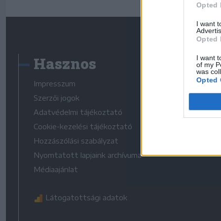
Opted 
I want 
Advertis
Opted 
Hasznos
I want t
of my P
was col
Opted 
Impresszum
Szerzői jogok
Adatvédelmi tájékoztató
Cookie-kezelési tájékoztató
Hozzászólási szabályzat
Nyomtatott lapjaink archívuma
Médiaajánlat
Látogatottsági adatok