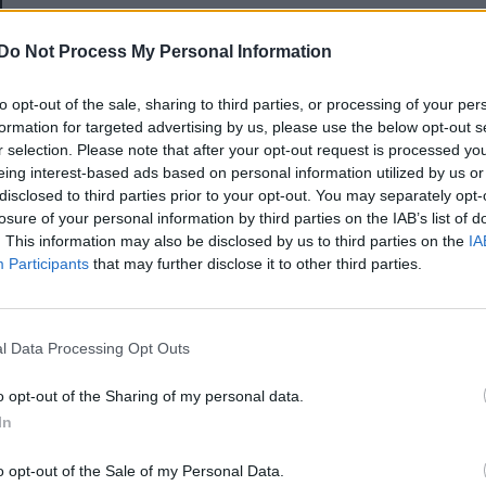
E-mail-cím
Do Not Process My Personal Information
to opt-out of the sale, sharing to third parties, or processing of your per
Jelszó
formation for targeted advertising by us, please use the below opt-out s
r selection. Please note that after your opt-out request is processed y
eing interest-based ads based on personal information utilized by us or
disclosed to third parties prior to your opt-out. You may separately opt-
Elfelejtette a jelszavát?
losure of your personal information by third parties on the IAB’s list of
. This information may also be disclosed by us to third parties on the
IA
Participants
that may further disclose it to other third parties.
BEJELENTKEZÉS
Regisztráció
l Data Processing Opt Outs
o opt-out of the Sharing of my personal data.
In
o opt-out of the Sale of my Personal Data.