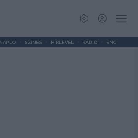
•
•
•
•
 NAPLÓ
SZÍNES
HÍRLEVÉL
RÁDIÓ
ENG