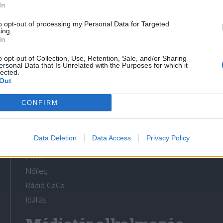
In
to opt-out of processing my Personal Data for Targeted
ing.
In
o opt-out of Collection, Use, Retention, Sale, and/or Sharing
Médiatér
ersonal Data that Is Unrelated with the Purposes for which it
lected.
Out
Székelyhon
Székely Sport
CONFIRM
Liget
Bihari Napló
Data Deletion
Data Access
Privacy Policy
Erdélyi Napló
Főtér
Nőileg
Rádió GaGa
Jóállás