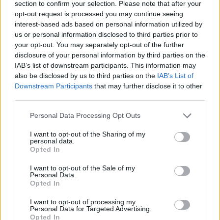
section to confirm your selection. Please note that after your
opt-out request is processed you may continue seeing
interest-based ads based on personal information utilized by
Hasznos
us or personal information disclosed to third parties prior to
your opt-out. You may separately opt-out of the further
Impresszum
disclosure of your personal information by third parties on the
Szerzői jogok
IAB’s list of downstream participants. This information may
also be disclosed by us to third parties on the
IAB’s List of
Adatvédelmi tájékoztató
Downstream Participants
that may further disclose it to other
Cookie-kezelési tájékoztató
third parties.
Hozzászólási szabályzat
Personal Data Processing Opt Outs
Nyomtatott lapjaink archívuma
Médiaajánlat
I want to opt-out of the Sharing of my
personal data.
Opted In
Látogatottsági adatok
I want to opt-out of the Sale of my
Personal Data.
Opted In
Sütibeállítások
I want to opt-out of processing my
Médiatér
Personal Data for Targeted Advertising.
Opted In