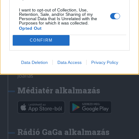
Székelyhon
I want to opt-out of Collection, Use,
Retention, Sale, and/or Sharing of my
Székely Sport
Personal Data that Is Unrelated with the
Purposes for which it was collected.
Liget
Opted Out
Bihari Napló
Erdélyi Napló
CONFIRM
Főtér
Nőileg
Data Deletion
Data Access
Privacy Policy
Rádió GaGa
Jóállás
Médiatér alkalmazás
Rádió GaGa alkalmazás