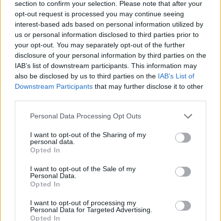
section to confirm your selection. Please note that after your
opt-out request is processed you may continue seeing
interest-based ads based on personal information utilized by
Hasznos
us or personal information disclosed to third parties prior to
your opt-out. You may separately opt-out of the further
Impresszum
disclosure of your personal information by third parties on the
Szerzői jogok
IAB’s list of downstream participants. This information may
also be disclosed by us to third parties on the
IAB’s List of
Adatvédelmi tájékoztató
Downstream Participants
that may further disclose it to other
Cookie-kezelési tájékoztató
third parties.
Hozzászólási szabályzat
Personal Data Processing Opt Outs
Nyomtatott lapjaink archívuma
Médiaajánlat
I want to opt-out of the Sharing of my
personal data.
Opted In
Látogatottsági adatok
I want to opt-out of the Sale of my
Personal Data.
Opted In
Sütibeállítások
I want to opt-out of processing my
Médiatér
Personal Data for Targeted Advertising.
Opted In