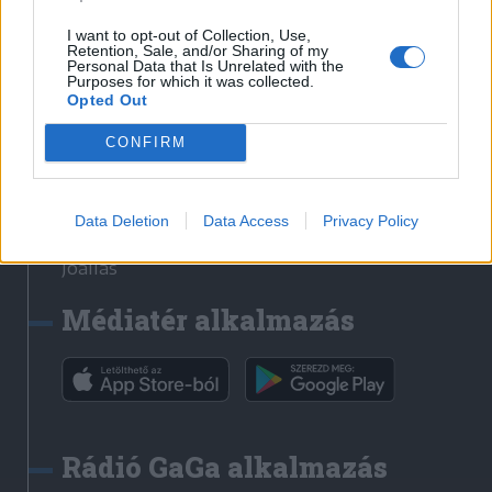
Székelyhon
I want to opt-out of Collection, Use,
Retention, Sale, and/or Sharing of my
Székely Sport
Personal Data that Is Unrelated with the
Purposes for which it was collected.
Liget
Opted Out
Bihari Napló
Erdélyi Napló
CONFIRM
Főtér
Nőileg
Data Deletion
Data Access
Privacy Policy
Rádió GaGa
Jóállás
Médiatér alkalmazás
Rádió GaGa alkalmazás