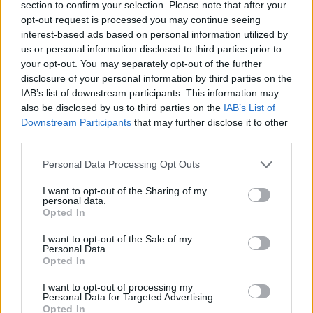
section to confirm your selection. Please note that after your
opt-out request is processed you may continue seeing
interest-based ads based on personal information utilized by
Hasznos
us or personal information disclosed to third parties prior to
your opt-out. You may separately opt-out of the further
Impresszum
disclosure of your personal information by third parties on the
Szerzői jogok
IAB’s list of downstream participants. This information may
also be disclosed by us to third parties on the
IAB’s List of
Adatvédelmi tájékoztató
Downstream Participants
that may further disclose it to other
Cookie-kezelési tájékoztató
third parties.
Hozzászólási szabályzat
Personal Data Processing Opt Outs
Nyomtatott lapjaink archívuma
Médiaajánlat
I want to opt-out of the Sharing of my
personal data.
Opted In
Látogatottsági adatok
I want to opt-out of the Sale of my
Personal Data.
Opted In
Sütibeállítások
I want to opt-out of processing my
Médiatér
Personal Data for Targeted Advertising.
Opted In