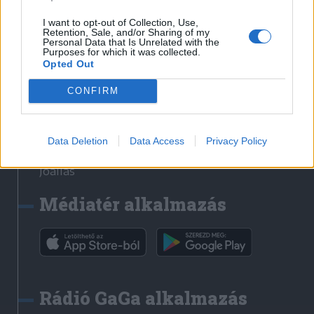
Székelyhon
I want to opt-out of Collection, Use,
Retention, Sale, and/or Sharing of my
Székely Sport
Personal Data that Is Unrelated with the
Purposes for which it was collected.
Liget
Opted Out
Bihari Napló
Erdélyi Napló
CONFIRM
Főtér
Nőileg
Data Deletion
Data Access
Privacy Policy
Rádió GaGa
Jóállás
Médiatér alkalmazás
Rádió GaGa alkalmazás