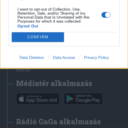
Székelyhon
I want to opt-out of Collection, Use,
Retention, Sale, and/or Sharing of my
Székely Sport
Personal Data that Is Unrelated with the
Purposes for which it was collected.
Liget
Opted Out
Bihari Napló
Erdélyi Napló
CONFIRM
Főtér
Nőileg
Data Deletion
Data Access
Privacy Policy
Rádió GaGa
Jóállás
Médiatér alkalmazás
Rádió GaGa alkalmazás