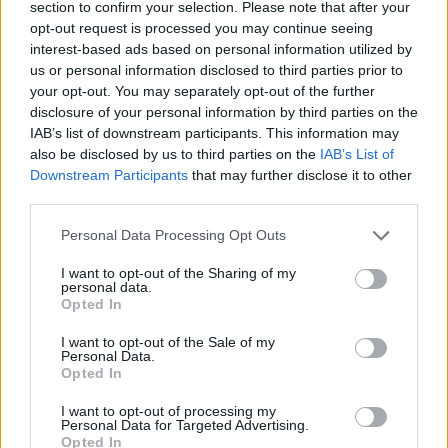
section to confirm your selection. Please note that after your
opt-out request is processed you may continue seeing
interest-based ads based on personal information utilized by
Hasznos
us or personal information disclosed to third parties prior to
your opt-out. You may separately opt-out of the further
Impresszum
disclosure of your personal information by third parties on the
Szerzői jogok
IAB’s list of downstream participants. This information may
also be disclosed by us to third parties on the
IAB’s List of
Adatvédelmi tájékoztató
Downstream Participants
that may further disclose it to other
Cookie-kezelési tájékoztató
third parties.
Hozzászólási szabályzat
Personal Data Processing Opt Outs
Nyomtatott lapjaink archívuma
Médiaajánlat
I want to opt-out of the Sharing of my
personal data.
Opted In
Látogatottsági adatok
I want to opt-out of the Sale of my
Personal Data.
Opted In
Sütibeállítások
I want to opt-out of processing my
Médiatér
Personal Data for Targeted Advertising.
Opted In