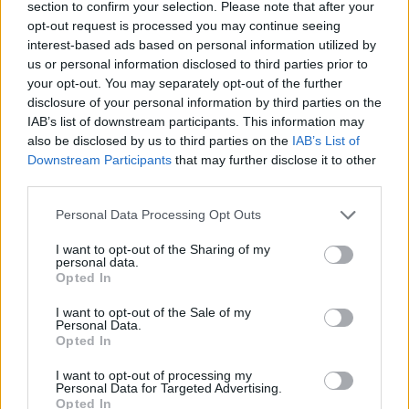
section to confirm your selection. Please note that after your
opt-out request is processed you may continue seeing
interest-based ads based on personal information utilized by
Hasznos
us or personal information disclosed to third parties prior to
your opt-out. You may separately opt-out of the further
Impresszum
disclosure of your personal information by third parties on the
Szerzői jogok
IAB’s list of downstream participants. This information may
also be disclosed by us to third parties on the
IAB’s List of
Adatvédelmi tájékoztató
Downstream Participants
that may further disclose it to other
Cookie-kezelési tájékoztató
third parties.
Hozzászólási szabályzat
Personal Data Processing Opt Outs
Nyomtatott lapjaink archívuma
Médiaajánlat
I want to opt-out of the Sharing of my
personal data.
Opted In
Látogatottsági adatok
I want to opt-out of the Sale of my
Personal Data.
Opted In
Sütibeállítások
I want to opt-out of processing my
Médiatér
Personal Data for Targeted Advertising.
Opted In