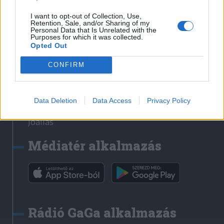
Székelyhon
I want to opt-out of Collection, Use,
Retention, Sale, and/or Sharing of my
Székely Sport
Personal Data that Is Unrelated with the
Purposes for which it was collected.
Liget
Opted Out
Bihari Napló
Erdélyi Napló
CONFIRM
Főtér
Nőileg
Data Deletion
Data Access
Privacy Policy
Rádió GaGa
Jóállás
Médiatér alkalmazás
Rádió GaGa alkalmazás