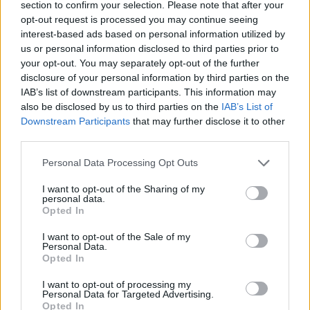
section to confirm your selection. Please note that after your
opt-out request is processed you may continue seeing
interest-based ads based on personal information utilized by
Hasznos
us or personal information disclosed to third parties prior to
your opt-out. You may separately opt-out of the further
Impresszum
disclosure of your personal information by third parties on the
Szerzői jogok
IAB’s list of downstream participants. This information may
also be disclosed by us to third parties on the
IAB’s List of
Adatvédelmi tájékoztató
Downstream Participants
that may further disclose it to other
Cookie-kezelési tájékoztató
third parties.
Hozzászólási szabályzat
Personal Data Processing Opt Outs
Nyomtatott lapjaink archívuma
Médiaajánlat
I want to opt-out of the Sharing of my
personal data.
Opted In
Látogatottsági adatok
I want to opt-out of the Sale of my
Personal Data.
Opted In
Sütibeállítások
I want to opt-out of processing my
Médiatér
Personal Data for Targeted Advertising.
Opted In