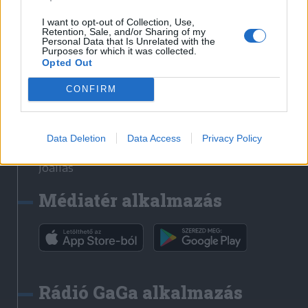
Székelyhon
I want to opt-out of Collection, Use,
Retention, Sale, and/or Sharing of my
Székely Sport
Personal Data that Is Unrelated with the
Purposes for which it was collected.
Liget
Opted Out
Bihari Napló
Erdélyi Napló
CONFIRM
Főtér
Nőileg
Data Deletion
Data Access
Privacy Policy
Rádió GaGa
Jóállás
Médiatér alkalmazás
Rádió GaGa alkalmazás