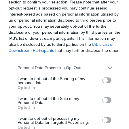
section to confirm your selection. Please note that after your
opt-out request is processed you may continue seeing
interest-based ads based on personal information utilized by
Hasznos
us or personal information disclosed to third parties prior to
your opt-out. You may separately opt-out of the further
Impresszum
disclosure of your personal information by third parties on the
Szerzői jogok
IAB’s list of downstream participants. This information may
also be disclosed by us to third parties on the
IAB’s List of
Adatvédelmi tájékoztató
Downstream Participants
that may further disclose it to other
Cookie-kezelési tájékoztató
third parties.
Hozzászólási szabályzat
Personal Data Processing Opt Outs
Nyomtatott lapjaink archívuma
Médiaajánlat
I want to opt-out of the Sharing of my
personal data.
Opted In
Látogatottsági adatok
I want to opt-out of the Sale of my
Personal Data.
Opted In
Sütibeállítások
I want to opt-out of processing my
Médiatér
Personal Data for Targeted Advertising.
Opted In