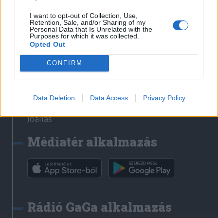
Székelyhon
I want to opt-out of Collection, Use,
Retention, Sale, and/or Sharing of my
Székely Sport
Personal Data that Is Unrelated with the
Purposes for which it was collected.
Liget
Opted Out
Bihari Napló
Erdélyi Napló
CONFIRM
Főtér
Nőileg
Data Deletion
Data Access
Privacy Policy
Rádió GaGa
Jóállás
Médiatér alkalmazás
Rádió GaGa alkalmazás