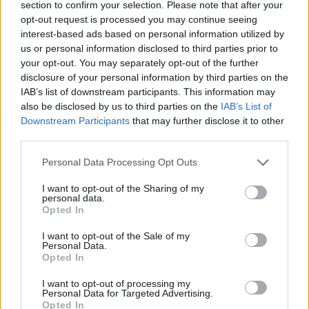
section to confirm your selection. Please note that after your
opt-out request is processed you may continue seeing
interest-based ads based on personal information utilized by
Hasznos
us or personal information disclosed to third parties prior to
your opt-out. You may separately opt-out of the further
Impresszum
disclosure of your personal information by third parties on the
Szerzői jogok
IAB’s list of downstream participants. This information may
also be disclosed by us to third parties on the
IAB’s List of
Adatvédelmi tájékoztató
Downstream Participants
that may further disclose it to other
Cookie-kezelési tájékoztató
third parties.
Hozzászólási szabályzat
Personal Data Processing Opt Outs
Nyomtatott lapjaink archívuma
Médiaajánlat
I want to opt-out of the Sharing of my
personal data.
Opted In
Látogatottsági adatok
I want to opt-out of the Sale of my
Personal Data.
Opted In
Sütibeállítások
I want to opt-out of processing my
Médiatér
Personal Data for Targeted Advertising.
Opted In