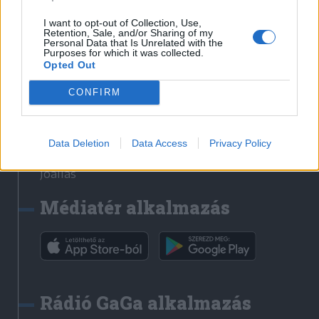
Székelyhon
I want to opt-out of Collection, Use,
Retention, Sale, and/or Sharing of my
Székely Sport
Personal Data that Is Unrelated with the
Purposes for which it was collected.
Liget
Opted Out
Bihari Napló
Erdélyi Napló
CONFIRM
Főtér
Nőileg
Data Deletion
Data Access
Privacy Policy
Rádió GaGa
Jóállás
Médiatér alkalmazás
Rádió GaGa alkalmazás