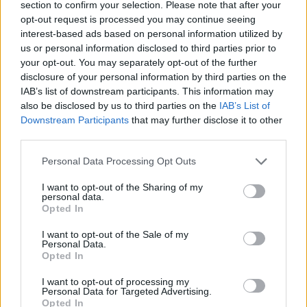
section to confirm your selection. Please note that after your
opt-out request is processed you may continue seeing
interest-based ads based on personal information utilized by
Hasznos
us or personal information disclosed to third parties prior to
your opt-out. You may separately opt-out of the further
Impresszum
disclosure of your personal information by third parties on the
Szerzői jogok
IAB’s list of downstream participants. This information may
also be disclosed by us to third parties on the
IAB’s List of
Adatvédelmi tájékoztató
Downstream Participants
that may further disclose it to other
Cookie-kezelési tájékoztató
third parties.
Hozzászólási szabályzat
Personal Data Processing Opt Outs
Nyomtatott lapjaink archívuma
Médiaajánlat
I want to opt-out of the Sharing of my
personal data.
Opted In
Látogatottsági adatok
I want to opt-out of the Sale of my
Personal Data.
Opted In
Sütibeállítások
I want to opt-out of processing my
Médiatér
Personal Data for Targeted Advertising.
Opted In