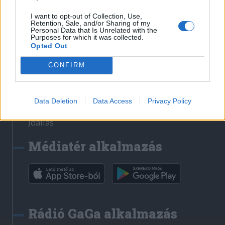
Székelyhon
I want to opt-out of Collection, Use,
Retention, Sale, and/or Sharing of my
Székely Sport
Personal Data that Is Unrelated with the
Purposes for which it was collected.
Liget
Opted Out
Bihari Napló
Erdélyi Napló
CONFIRM
Főtér
Nőileg
Data Deletion
Data Access
Privacy Policy
Rádió GaGa
Jóállás
Médiatér alkalmazás
Rádió GaGa alkalmazás