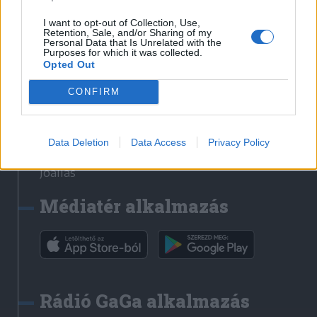
Székelyhon
I want to opt-out of Collection, Use,
Retention, Sale, and/or Sharing of my
Székely Sport
Personal Data that Is Unrelated with the
Purposes for which it was collected.
Liget
Opted Out
Bihari Napló
Erdélyi Napló
CONFIRM
Főtér
Nőileg
Data Deletion
Data Access
Privacy Policy
Rádió GaGa
Jóállás
Médiatér alkalmazás
Rádió GaGa alkalmazás