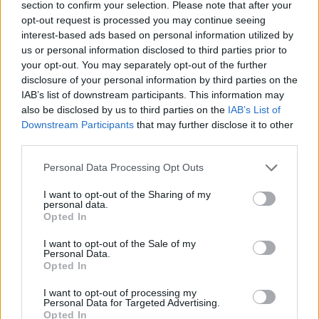
section to confirm your selection. Please note that after your
opt-out request is processed you may continue seeing
interest-based ads based on personal information utilized by
Hasznos
us or personal information disclosed to third parties prior to
your opt-out. You may separately opt-out of the further
Impresszum
disclosure of your personal information by third parties on the
Szerzői jogok
IAB’s list of downstream participants. This information may
also be disclosed by us to third parties on the
IAB’s List of
Adatvédelmi tájékoztató
Downstream Participants
that may further disclose it to other
Cookie-kezelési tájékoztató
third parties.
Hozzászólási szabályzat
Personal Data Processing Opt Outs
Nyomtatott lapjaink archívuma
Médiaajánlat
I want to opt-out of the Sharing of my
personal data.
Opted In
Látogatottsági adatok
I want to opt-out of the Sale of my
Personal Data.
Opted In
Sütibeállítások
I want to opt-out of processing my
Médiatér
Personal Data for Targeted Advertising.
Opted In