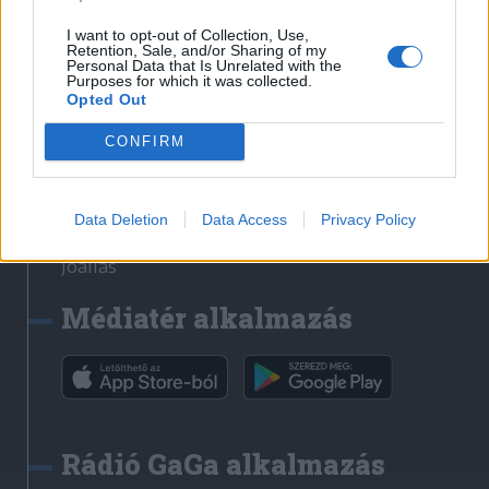
Székelyhon
I want to opt-out of Collection, Use,
Retention, Sale, and/or Sharing of my
Székely Sport
Personal Data that Is Unrelated with the
Purposes for which it was collected.
Liget
Opted Out
Bihari Napló
Erdélyi Napló
CONFIRM
Főtér
Nőileg
Data Deletion
Data Access
Privacy Policy
Rádió GaGa
Jóállás
Médiatér alkalmazás
Rádió GaGa alkalmazás