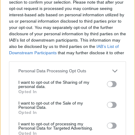
section to confirm your selection. Please note that after your
opt-out request is processed you may continue seeing
interest-based ads based on personal information utilized by
Hasznos
us or personal information disclosed to third parties prior to
your opt-out. You may separately opt-out of the further
Impresszum
disclosure of your personal information by third parties on the
Szerzői jogok
IAB’s list of downstream participants. This information may
also be disclosed by us to third parties on the
IAB’s List of
Adatvédelmi tájékoztató
Downstream Participants
that may further disclose it to other
Cookie-kezelési tájékoztató
third parties.
Hozzászólási szabályzat
Personal Data Processing Opt Outs
Nyomtatott lapjaink archívuma
Médiaajánlat
I want to opt-out of the Sharing of my
personal data.
Opted In
Látogatottsági adatok
I want to opt-out of the Sale of my
Personal Data.
Opted In
Sütibeállítások
I want to opt-out of processing my
Médiatér
Personal Data for Targeted Advertising.
Opted In