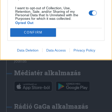
Székelyhon
I want to opt-out of Collection, Use,
Retention, Sale, and/or Sharing of my
Székely Sport
Personal Data that Is Unrelated with the
Purposes for which it was collected.
Liget
Opted Out
Bihari Napló
Erdélyi Napló
CONFIRM
Főtér
Nőileg
Data Deletion
Data Access
Privacy Policy
Rádió GaGa
Jóállás
Médiatér alkalmazás
Rádió GaGa alkalmazás