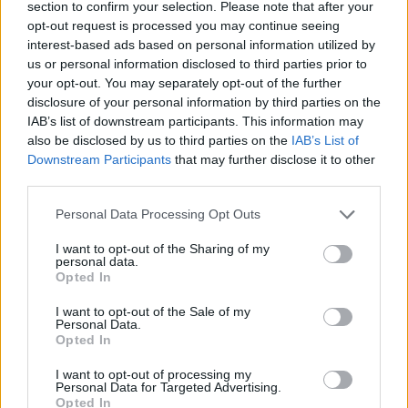
section to confirm your selection. Please note that after your
opt-out request is processed you may continue seeing
interest-based ads based on personal information utilized by
Hasznos
us or personal information disclosed to third parties prior to
your opt-out. You may separately opt-out of the further
Impresszum
disclosure of your personal information by third parties on the
Szerzői jogok
IAB’s list of downstream participants. This information may
also be disclosed by us to third parties on the
IAB’s List of
Adatvédelmi tájékoztató
Downstream Participants
that may further disclose it to other
Cookie-kezelési tájékoztató
third parties.
Hozzászólási szabályzat
Personal Data Processing Opt Outs
Nyomtatott lapjaink archívuma
Médiaajánlat
I want to opt-out of the Sharing of my
personal data.
Opted In
Látogatottsági adatok
I want to opt-out of the Sale of my
Personal Data.
Opted In
Sütibeállítások
I want to opt-out of processing my
Médiatér
Personal Data for Targeted Advertising.
Opted In