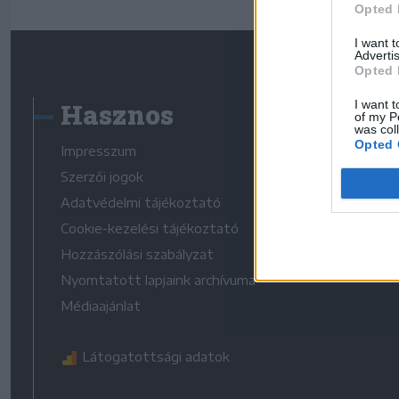
Opted 
I want 
Advertis
Opted 
Hasznos
I want t
of my P
was col
Opted 
Impresszum
Szerzői jogok
Adatvédelmi tájékoztató
Cookie-kezelési tájékoztató
Hozzászólási szabályzat
Nyomtatott lapjaink archívuma
Médiaajánlat
Látogatottsági adatok