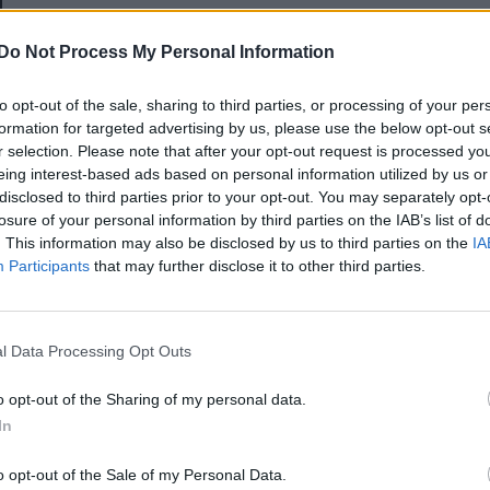
E-mail-cím
Do Not Process My Personal Information
to opt-out of the sale, sharing to third parties, or processing of your per
Jelszó
formation for targeted advertising by us, please use the below opt-out s
r selection. Please note that after your opt-out request is processed y
eing interest-based ads based on personal information utilized by us or
disclosed to third parties prior to your opt-out. You may separately opt-
Elfelejtette a jelszavát?
losure of your personal information by third parties on the IAB’s list of
. This information may also be disclosed by us to third parties on the
IA
Participants
that may further disclose it to other third parties.
BEJELENTKEZÉS
Regisztráció
l Data Processing Opt Outs
o opt-out of the Sharing of my personal data.
In
o opt-out of the Sale of my Personal Data.