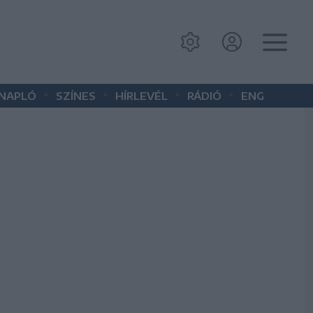
•
•
•
•
 NAPLÓ
SZÍNES
HÍRLEVÉL
RÁDIÓ
ENG