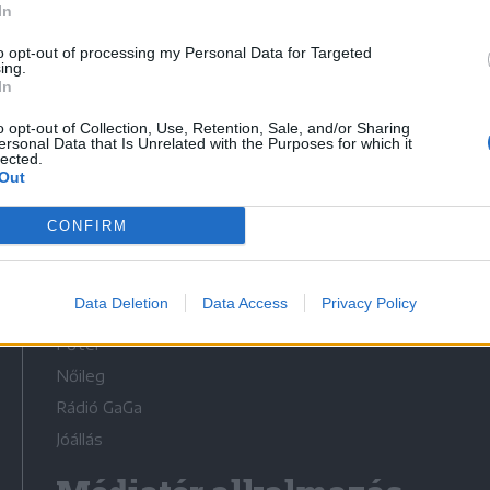
In
to opt-out of processing my Personal Data for Targeted
ing.
In
o opt-out of Collection, Use, Retention, Sale, and/or Sharing
Médiatér
ersonal Data that Is Unrelated with the Purposes for which it
lected.
Out
Székelyhon
Székely Sport
CONFIRM
Liget
Bihari Napló
Data Deletion
Data Access
Privacy Policy
Erdélyi Napló
Főtér
Nőileg
Rádió GaGa
Jóállás