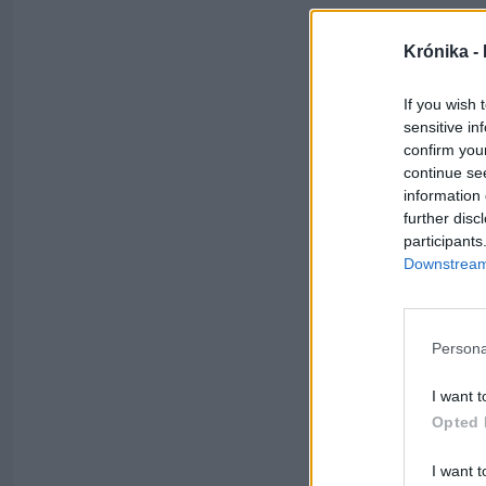
Krónika -
If you wish 
sensitive in
confirm you
continue se
information 
further disc
participants
Downstream 
Persona
I want t
Opted 
I want t