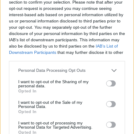
section to confirm your selection. Please note that after your
opt-out request is processed you may continue seeing
interest-based ads based on personal information utilized by
Hasznos
us or personal information disclosed to third parties prior to
your opt-out. You may separately opt-out of the further
Impresszum
disclosure of your personal information by third parties on the
Szerzői jogok
IAB’s list of downstream participants. This information may
also be disclosed by us to third parties on the
IAB’s List of
Adatvédelmi tájékoztató
Downstream Participants
that may further disclose it to other
Cookie-kezelési tájékoztató
third parties.
Hozzászólási szabályzat
Personal Data Processing Opt Outs
Nyomtatott lapjaink archívuma
Médiaajánlat
I want to opt-out of the Sharing of my
personal data.
Opted In
Látogatottsági adatok
I want to opt-out of the Sale of my
Personal Data.
Opted In
Sütibeállítások
I want to opt-out of processing my
Médiatér
Personal Data for Targeted Advertising.
Opted In