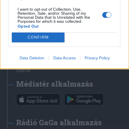
Székelyhon
I want to opt-out of Collection, Use,
Retention, Sale, and/or Sharing of my
Székely Sport
Personal Data that Is Unrelated with the
Purposes for which it was collected.
Liget
Opted Out
Bihari Napló
Erdélyi Napló
CONFIRM
Főtér
Nőileg
Data Deletion
Data Access
Privacy Policy
Rádió GaGa
Jóállás
Médiatér alkalmazás
Rádió GaGa alkalmazás