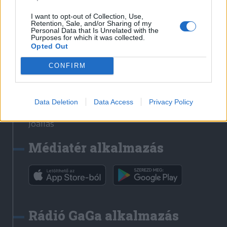
Székelyhon
I want to opt-out of Collection, Use,
Retention, Sale, and/or Sharing of my
Székely Sport
Personal Data that Is Unrelated with the
Purposes for which it was collected.
Liget
Opted Out
Bihari Napló
Erdélyi Napló
CONFIRM
Főtér
Nőileg
Data Deletion
Data Access
Privacy Policy
Rádió GaGa
Jóállás
Médiatér alkalmazás
Rádió GaGa alkalmazás