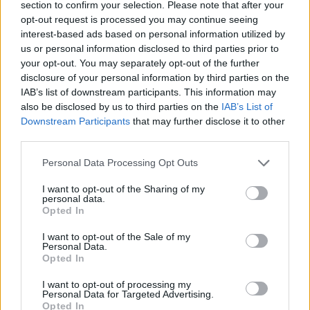
section to confirm your selection. Please note that after your
opt-out request is processed you may continue seeing
interest-based ads based on personal information utilized by
Hasznos
us or personal information disclosed to third parties prior to
your opt-out. You may separately opt-out of the further
Impresszum
disclosure of your personal information by third parties on the
Szerzői jogok
IAB’s list of downstream participants. This information may
also be disclosed by us to third parties on the
IAB’s List of
Adatvédelmi tájékoztató
Downstream Participants
that may further disclose it to other
Cookie-kezelési tájékoztató
third parties.
Hozzászólási szabályzat
Personal Data Processing Opt Outs
Nyomtatott lapjaink archívuma
Médiaajánlat
I want to opt-out of the Sharing of my
personal data.
Opted In
Látogatottsági adatok
I want to opt-out of the Sale of my
Personal Data.
Opted In
Sütibeállítások
I want to opt-out of processing my
Médiatér
Personal Data for Targeted Advertising.
Opted In