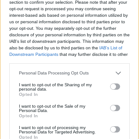
section to confirm your selection. Please note that after your
opt-out request is processed you may continue seeing
interest-based ads based on personal information utilized by
Hasznos
us or personal information disclosed to third parties prior to
your opt-out. You may separately opt-out of the further
Impresszum
disclosure of your personal information by third parties on the
Szerzői jogok
IAB’s list of downstream participants. This information may
also be disclosed by us to third parties on the
IAB’s List of
Adatvédelmi tájékoztató
Downstream Participants
that may further disclose it to other
Cookie-kezelési tájékoztató
third parties.
Hozzászólási szabályzat
Personal Data Processing Opt Outs
Nyomtatott lapjaink archívuma
Médiaajánlat
I want to opt-out of the Sharing of my
personal data.
Opted In
Látogatottsági adatok
I want to opt-out of the Sale of my
Personal Data.
Opted In
Sütibeállítások
I want to opt-out of processing my
Médiatér
Personal Data for Targeted Advertising.
Opted In