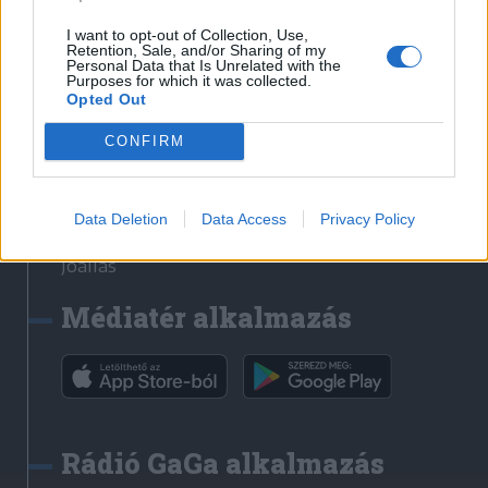
Székelyhon
I want to opt-out of Collection, Use,
Retention, Sale, and/or Sharing of my
Székely Sport
Personal Data that Is Unrelated with the
Purposes for which it was collected.
Liget
Opted Out
Bihari Napló
Erdélyi Napló
CONFIRM
Főtér
Nőileg
Data Deletion
Data Access
Privacy Policy
Rádió GaGa
Jóállás
Médiatér alkalmazás
Rádió GaGa alkalmazás