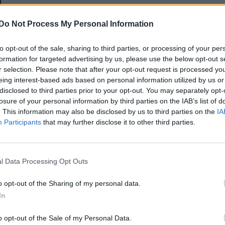
E-mail-cím
Do Not Process My Personal Information
to opt-out of the sale, sharing to third parties, or processing of your per
Jelszó
formation for targeted advertising by us, please use the below opt-out s
r selection. Please note that after your opt-out request is processed y
eing interest-based ads based on personal information utilized by us or
disclosed to third parties prior to your opt-out. You may separately opt-
Elfelejtette a jelszavát?
losure of your personal information by third parties on the IAB’s list of
. This information may also be disclosed by us to third parties on the
IA
Participants
that may further disclose it to other third parties.
BEJELENTKEZÉS
Regisztráció
l Data Processing Opt Outs
o opt-out of the Sharing of my personal data.
In
o opt-out of the Sale of my Personal Data.