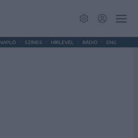
•
•
•
•
 NAPLÓ
SZÍNES
HÍRLEVÉL
RÁDIÓ
ENG