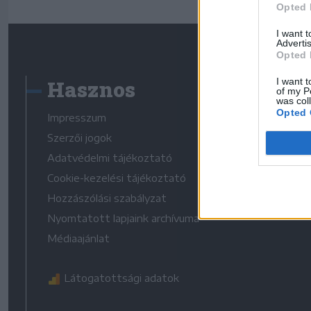
Opted 
I want 
Advertis
Opted 
Hasznos
I want t
of my P
was col
Opted 
Impresszum
Szerzői jogok
Adatvédelmi tájékoztató
Cookie-kezelési tájékoztató
Hozzászólási szabályzat
Nyomtatott lapjaink archívuma
Médiaajánlat
Látogatottsági adatok