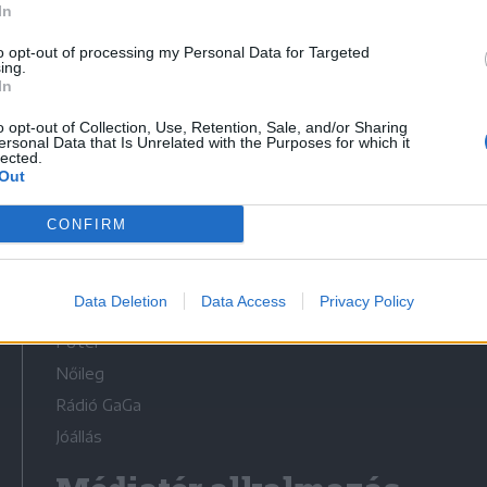
In
to opt-out of processing my Personal Data for Targeted
ing.
In
o opt-out of Collection, Use, Retention, Sale, and/or Sharing
Médiatér
ersonal Data that Is Unrelated with the Purposes for which it
lected.
Out
Székelyhon
Székely Sport
CONFIRM
Liget
Bihari Napló
Data Deletion
Data Access
Privacy Policy
Erdélyi Napló
Főtér
Nőileg
Rádió GaGa
Jóállás