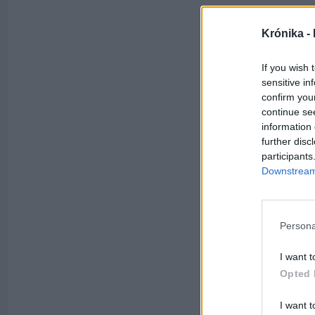
Krónika -
If you wish 
sensitive in
confirm you
continue se
information 
further disc
participants
Downstream 
Persona
I want t
Opted 
I want t