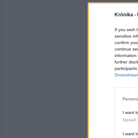
Krónika -
If you wish 
sensitive in
confirm you
continue se
information 
further disc
participants
Downstream 
Persona
I want t
Opted 
I want t