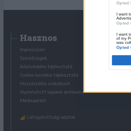
Opted 
I want 
Advertis
Opted 
Hasznos
I want t
of my P
was col
Opted 
Impresszum
Szerzői jogok
Adatvédelmi tájékoztató
Cookie-kezelési tájékoztató
Hozzászólási szabályzat
Nyomtatott lapjaink archívuma
Médiaajánlat
Látogatottsági adatok