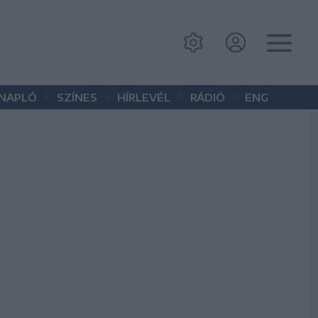
•
•
•
•
 NAPLÓ
SZÍNES
HÍRLEVÉL
RÁDIÓ
ENG