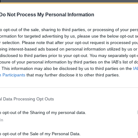
E-mail-cím
Do Not Process My Personal Information
to opt-out of the sale, sharing to third parties, or processing of your per
Jelszó
formation for targeted advertising by us, please use the below opt-out s
r selection. Please note that after your opt-out request is processed y
eing interest-based ads based on personal information utilized by us or
disclosed to third parties prior to your opt-out. You may separately opt-
Elfelejtette a jelszavát?
losure of your personal information by third parties on the IAB’s list of
. This information may also be disclosed by us to third parties on the
IA
Participants
that may further disclose it to other third parties.
BEJELENTKEZÉS
Regisztráció
l Data Processing Opt Outs
o opt-out of the Sharing of my personal data.
In
o opt-out of the Sale of my Personal Data.