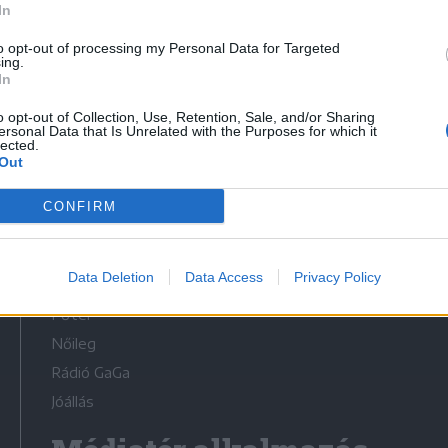
In
to opt-out of processing my Personal Data for Targeted
ing.
In
o opt-out of Collection, Use, Retention, Sale, and/or Sharing
Médiatér
ersonal Data that Is Unrelated with the Purposes for which it
lected.
Out
Székelyhon
Székely Sport
CONFIRM
Liget
Bihari Napló
Data Deletion
Data Access
Privacy Policy
Erdélyi Napló
Főtér
Nőileg
Rádió GaGa
Jóállás