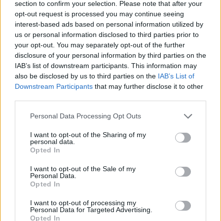
section to confirm your selection. Please note that after your
opt-out request is processed you may continue seeing
interest-based ads based on personal information utilized by
Hasznos
us or personal information disclosed to third parties prior to
your opt-out. You may separately opt-out of the further
Impresszum
disclosure of your personal information by third parties on the
Szerzői jogok
IAB’s list of downstream participants. This information may
also be disclosed by us to third parties on the
IAB’s List of
Adatvédelmi tájékoztató
Downstream Participants
that may further disclose it to other
Cookie-kezelési tájékoztató
third parties.
Hozzászólási szabályzat
Personal Data Processing Opt Outs
Nyomtatott lapjaink archívuma
Médiaajánlat
I want to opt-out of the Sharing of my
personal data.
Opted In
Látogatottsági adatok
I want to opt-out of the Sale of my
Personal Data.
Opted In
Sütibeállítások
I want to opt-out of processing my
Médiatér
Personal Data for Targeted Advertising.
Opted In