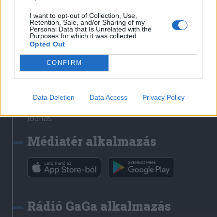
Székelyhon
I want to opt-out of Collection, Use,
Retention, Sale, and/or Sharing of my
Székely Sport
Personal Data that Is Unrelated with the
Purposes for which it was collected.
Liget
Opted Out
Bihari Napló
Erdélyi Napló
CONFIRM
Főtér
Nőileg
Data Deletion
Data Access
Privacy Policy
Rádió GaGa
Jóállás
Médiatér alkalmazás
Rádió GaGa alkalmazás