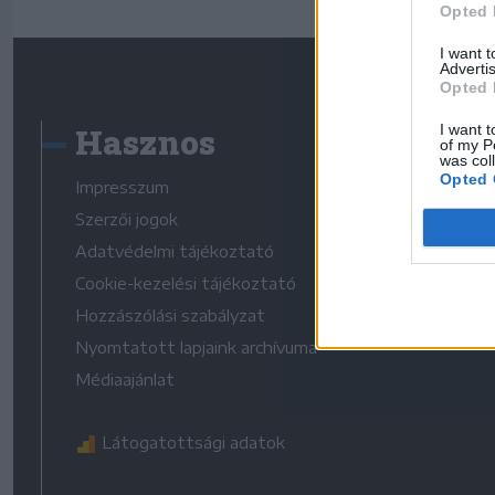
Opted 
I want 
Advertis
Opted 
Hasznos
I want t
of my P
was col
Opted 
Impresszum
Szerzői jogok
Adatvédelmi tájékoztató
Cookie-kezelési tájékoztató
Hozzászólási szabályzat
Nyomtatott lapjaink archívuma
Médiaajánlat
Látogatottsági adatok