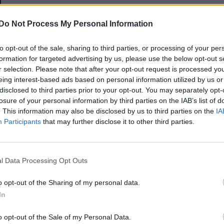
E-mail-cím
Do Not Process My Personal Information
to opt-out of the sale, sharing to third parties, or processing of your per
Jelszó
formation for targeted advertising by us, please use the below opt-out s
r selection. Please note that after your opt-out request is processed y
eing interest-based ads based on personal information utilized by us or
disclosed to third parties prior to your opt-out. You may separately opt-
Elfelejtette a jelszavát?
losure of your personal information by third parties on the IAB’s list of
. This information may also be disclosed by us to third parties on the
IA
Participants
that may further disclose it to other third parties.
BEJELENTKEZÉS
Regisztráció
l Data Processing Opt Outs
o opt-out of the Sharing of my personal data.
In
o opt-out of the Sale of my Personal Data.