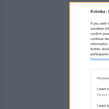
Krónika -
If you wish 
sensitive in
confirm you
continue se
information 
further disc
participants
Downstream 
Persona
I want t
Opted 
I want t