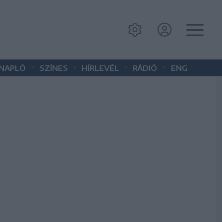
•
•
•
•
 NAPLÓ
SZÍNES
HÍRLEVÉL
RÁDIÓ
ENG