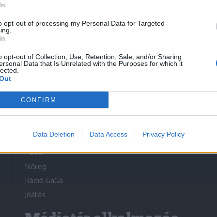
In
to opt-out of processing my Personal Data for Targeted
ing.
In
o opt-out of Collection, Use, Retention, Sale, and/or Sharing
Médiatér
ersonal Data that Is Unrelated with the Purposes for which it
lected.
Out
Székelyhon
Székely Sport
CONFIRM
Liget
Bihari Napló
Data Deletion
Data Access
Privacy Policy
Erdélyi Napló
Főtér
Nőileg
Rádió GaGa
Jóállás