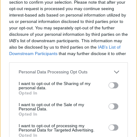
section to confirm your selection. Please note that after your
opt-out request is processed you may continue seeing
interest-based ads based on personal information utilized by
Hasznos
us or personal information disclosed to third parties prior to
your opt-out. You may separately opt-out of the further
Impresszum
disclosure of your personal information by third parties on the
Szerzői jogok
IAB’s list of downstream participants. This information may
also be disclosed by us to third parties on the
IAB’s List of
Adatvédelmi tájékoztató
Downstream Participants
that may further disclose it to other
Cookie-kezelési tájékoztató
third parties.
Hozzászólási szabályzat
Personal Data Processing Opt Outs
Nyomtatott lapjaink archívuma
Médiaajánlat
I want to opt-out of the Sharing of my
personal data.
Opted In
Látogatottsági adatok
I want to opt-out of the Sale of my
Personal Data.
Opted In
Sütibeállítások
I want to opt-out of processing my
Médiatér
Personal Data for Targeted Advertising.
Opted In