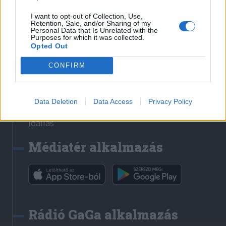
Székelyhon
I want to opt-out of Collection, Use,
Retention, Sale, and/or Sharing of my
Székely Sport
Personal Data that Is Unrelated with the
Purposes for which it was collected.
Liget
Opted Out
Bihari Napló
Erdélyi Napló
CONFIRM
Főtér
Nőileg
Data Deletion
Data Access
Privacy Policy
Rádió GaGa
Jóállás
Médiatér alkalmazás
Rádió GaGa alkalmazás