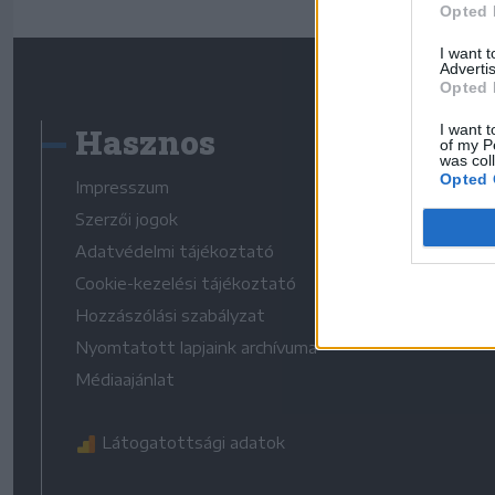
Opted 
I want 
Advertis
Opted 
Hasznos
I want t
of my P
was col
Opted 
Impresszum
Szerzői jogok
Adatvédelmi tájékoztató
Cookie-kezelési tájékoztató
Hozzászólási szabályzat
Nyomtatott lapjaink archívuma
Médiaajánlat
Látogatottsági adatok