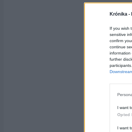
Krónika -
If you wish 
sensitive in
confirm you
continue se
information 
further disc
participants
Downstream 
Persona
I want t
Opted 
I want t