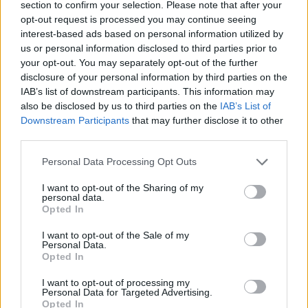
section to confirm your selection. Please note that after your
opt-out request is processed you may continue seeing
interest-based ads based on personal information utilized by
Hasznos
us or personal information disclosed to third parties prior to
your opt-out. You may separately opt-out of the further
Impresszum
disclosure of your personal information by third parties on the
Szerzői jogok
IAB’s list of downstream participants. This information may
also be disclosed by us to third parties on the
IAB’s List of
Adatvédelmi tájékoztató
Downstream Participants
that may further disclose it to other
Cookie-kezelési tájékoztató
third parties.
Hozzászólási szabályzat
Personal Data Processing Opt Outs
Nyomtatott lapjaink archívuma
Médiaajánlat
I want to opt-out of the Sharing of my
personal data.
Opted In
Látogatottsági adatok
I want to opt-out of the Sale of my
Personal Data.
Opted In
Sütibeállítások
I want to opt-out of processing my
Médiatér
Personal Data for Targeted Advertising.
Opted In