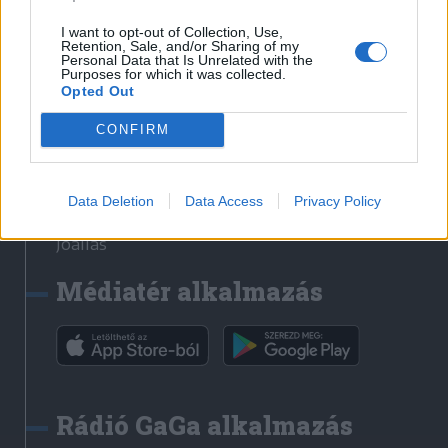
Székelyhon
I want to opt-out of Collection, Use,
Retention, Sale, and/or Sharing of my
Székely Sport
Personal Data that Is Unrelated with the
Purposes for which it was collected.
Liget
Opted Out
Bihari Napló
Erdélyi Napló
CONFIRM
Főtér
Nőileg
Data Deletion
Data Access
Privacy Policy
Rádió GaGa
Jóállás
Médiatér alkalmazás
Rádió GaGa alkalmazás