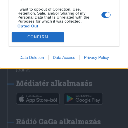
Székelyhon
I want to opt-out of Collection, Use,
Retention, Sale, and/or Sharing of my
Székely Sport
Personal Data that Is Unrelated with the
Purposes for which it was collected.
Liget
Opted Out
Bihari Napló
Erdélyi Napló
CONFIRM
Főtér
Nőileg
Data Deletion
Data Access
Privacy Policy
Rádió GaGa
Jóállás
Médiatér alkalmazás
Rádió GaGa alkalmazás