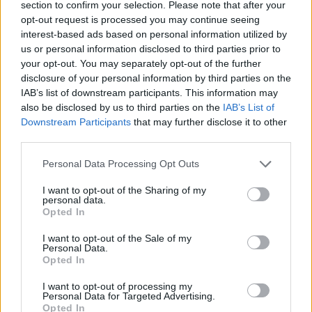
section to confirm your selection. Please note that after your
opt-out request is processed you may continue seeing
interest-based ads based on personal information utilized by
Hasznos
us or personal information disclosed to third parties prior to
your opt-out. You may separately opt-out of the further
Impresszum
disclosure of your personal information by third parties on the
Szerzői jogok
IAB’s list of downstream participants. This information may
also be disclosed by us to third parties on the
IAB’s List of
Adatvédelmi tájékoztató
Downstream Participants
that may further disclose it to other
Cookie-kezelési tájékoztató
third parties.
Hozzászólási szabályzat
Personal Data Processing Opt Outs
Nyomtatott lapjaink archívuma
Médiaajánlat
I want to opt-out of the Sharing of my
personal data.
Opted In
Látogatottsági adatok
I want to opt-out of the Sale of my
Personal Data.
Opted In
Sütibeállítások
I want to opt-out of processing my
Médiatér
Personal Data for Targeted Advertising.
Opted In