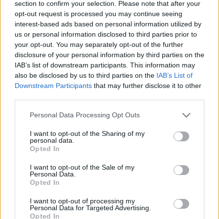
section to confirm your selection. Please note that after your
opt-out request is processed you may continue seeing
interest-based ads based on personal information utilized by
Hasznos
us or personal information disclosed to third parties prior to
your opt-out. You may separately opt-out of the further
Impresszum
disclosure of your personal information by third parties on the
Szerzői jogok
IAB’s list of downstream participants. This information may
also be disclosed by us to third parties on the
IAB’s List of
Adatvédelmi tájékoztató
Downstream Participants
that may further disclose it to other
Cookie-kezelési tájékoztató
third parties.
Hozzászólási szabályzat
Personal Data Processing Opt Outs
Nyomtatott lapjaink archívuma
Médiaajánlat
I want to opt-out of the Sharing of my
personal data.
Opted In
Látogatottsági adatok
I want to opt-out of the Sale of my
Personal Data.
Opted In
Sütibeállítások
I want to opt-out of processing my
Médiatér
Personal Data for Targeted Advertising.
Opted In