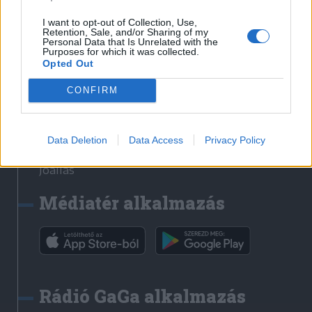
Székelyhon
I want to opt-out of Collection, Use,
Retention, Sale, and/or Sharing of my
Székely Sport
Personal Data that Is Unrelated with the
Purposes for which it was collected.
Liget
Opted Out
Bihari Napló
Erdélyi Napló
CONFIRM
Főtér
Nőileg
Data Deletion
Data Access
Privacy Policy
Rádió GaGa
Jóállás
Médiatér alkalmazás
Rádió GaGa alkalmazás