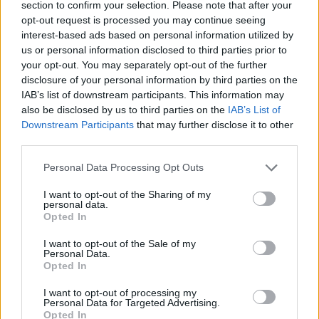
section to confirm your selection. Please note that after your
opt-out request is processed you may continue seeing
interest-based ads based on personal information utilized by
Hasznos
us or personal information disclosed to third parties prior to
your opt-out. You may separately opt-out of the further
Impresszum
disclosure of your personal information by third parties on the
Szerzői jogok
IAB’s list of downstream participants. This information may
also be disclosed by us to third parties on the
IAB’s List of
Adatvédelmi tájékoztató
Downstream Participants
that may further disclose it to other
Cookie-kezelési tájékoztató
third parties.
Hozzászólási szabályzat
Personal Data Processing Opt Outs
Nyomtatott lapjaink archívuma
Médiaajánlat
I want to opt-out of the Sharing of my
personal data.
Opted In
Látogatottsági adatok
I want to opt-out of the Sale of my
Personal Data.
Opted In
Sütibeállítások
I want to opt-out of processing my
Médiatér
Personal Data for Targeted Advertising.
Opted In