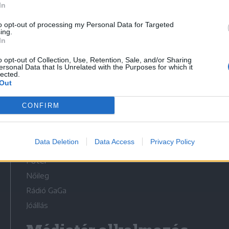
In
to opt-out of processing my Personal Data for Targeted
ing.
In
o opt-out of Collection, Use, Retention, Sale, and/or Sharing
Médiatér
ersonal Data that Is Unrelated with the Purposes for which it
lected.
Out
Székelyhon
Székely Sport
CONFIRM
Liget
Bihari Napló
Data Deletion
Data Access
Privacy Policy
Erdélyi Napló
Főtér
Nőileg
Rádió GaGa
Jóállás