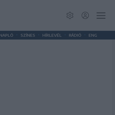
•
•
•
•
 NAPLÓ
SZÍNES
HÍRLEVÉL
RÁDIÓ
ENG