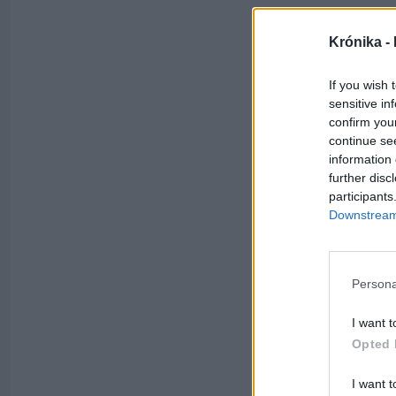
Krónika -
If you wish 
sensitive in
confirm you
continue se
information 
further disc
participants
Downstream 
Persona
I want t
Opted 
I want t