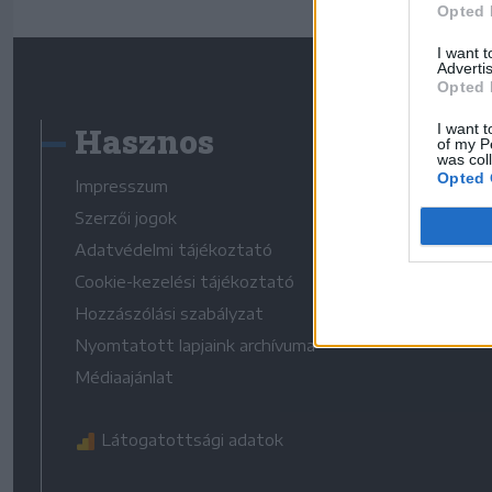
Opted 
I want 
Advertis
Opted 
Hasznos
I want t
of my P
was col
Opted 
Impresszum
Szerzői jogok
Adatvédelmi tájékoztató
Cookie-kezelési tájékoztató
Hozzászólási szabályzat
Nyomtatott lapjaink archívuma
Médiaajánlat
Látogatottsági adatok