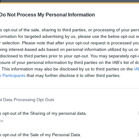
E-mail-cím
Do Not Process My Personal Information
to opt-out of the sale, sharing to third parties, or processing of your per
Jelszó
formation for targeted advertising by us, please use the below opt-out s
r selection. Please note that after your opt-out request is processed y
eing interest-based ads based on personal information utilized by us or
disclosed to third parties prior to your opt-out. You may separately opt-
Elfelejtette a jelszavát?
losure of your personal information by third parties on the IAB’s list of
. This information may also be disclosed by us to third parties on the
IA
Participants
that may further disclose it to other third parties.
BEJELENTKEZÉS
Regisztráció
l Data Processing Opt Outs
o opt-out of the Sharing of my personal data.
In
o opt-out of the Sale of my Personal Data.