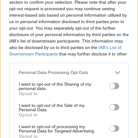
section to confirm your selection. Please note that after your
opt-out request is processed you may continue seeing
interest-based ads based on personal information utilized by
Hasznos
us or personal information disclosed to third parties prior to
your opt-out. You may separately opt-out of the further
Impresszum
disclosure of your personal information by third parties on the
Szerzői jogok
IAB’s list of downstream participants. This information may
also be disclosed by us to third parties on the
IAB’s List of
Adatvédelmi tájékoztató
Downstream Participants
that may further disclose it to other
Cookie-kezelési tájékoztató
third parties.
Hozzászólási szabályzat
Personal Data Processing Opt Outs
Nyomtatott lapjaink archívuma
Médiaajánlat
I want to opt-out of the Sharing of my
personal data.
Opted In
Látogatottsági adatok
I want to opt-out of the Sale of my
Personal Data.
Opted In
Sütibeállítások
I want to opt-out of processing my
Médiatér
Personal Data for Targeted Advertising.
Opted In