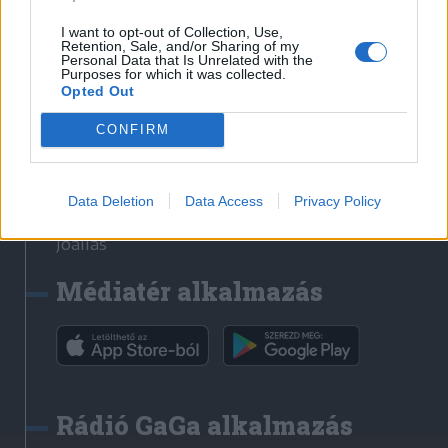
Székelyhon
I want to opt-out of Collection, Use,
Retention, Sale, and/or Sharing of my
Székely Sport
Personal Data that Is Unrelated with the
Purposes for which it was collected.
Liget
Opted Out
Bihari Napló
Erdélyi Napló
CONFIRM
Főtér
Nőileg
Data Deletion
Data Access
Privacy Policy
Rádió GaGa
Jóállás
Médiatér alkalmazás
Rádió GaGa alkalmazás