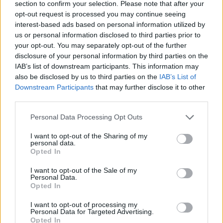
section to confirm your selection. Please note that after your
opt-out request is processed you may continue seeing
interest-based ads based on personal information utilized by
Hasznos
us or personal information disclosed to third parties prior to
your opt-out. You may separately opt-out of the further
Impresszum
disclosure of your personal information by third parties on the
Szerzői jogok
IAB’s list of downstream participants. This information may
also be disclosed by us to third parties on the
IAB’s List of
Adatvédelmi tájékoztató
Downstream Participants
that may further disclose it to other
Cookie-kezelési tájékoztató
third parties.
Hozzászólási szabályzat
Personal Data Processing Opt Outs
Nyomtatott lapjaink archívuma
Médiaajánlat
I want to opt-out of the Sharing of my
personal data.
Opted In
Látogatottsági adatok
I want to opt-out of the Sale of my
Personal Data.
Opted In
Sütibeállítások
I want to opt-out of processing my
Médiatér
Personal Data for Targeted Advertising.
Opted In