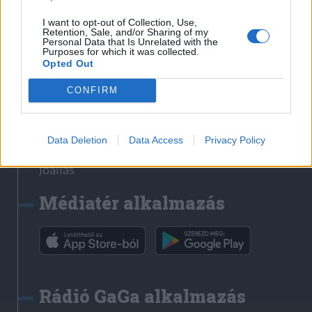
Székelyhon
I want to opt-out of Collection, Use,
Retention, Sale, and/or Sharing of my
Székely Sport
Personal Data that Is Unrelated with the
Purposes for which it was collected.
Liget
Opted Out
Bihari Napló
Erdélyi Napló
CONFIRM
Főtér
Nőileg
Data Deletion
Data Access
Privacy Policy
Rádió GaGa
Jóállás
Médiatér alkalmazás
Rádió GaGa alkalmazás