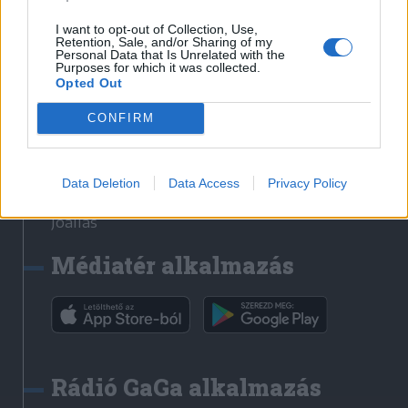
Székelyhon
I want to opt-out of Collection, Use,
Retention, Sale, and/or Sharing of my
Székely Sport
Personal Data that Is Unrelated with the
Purposes for which it was collected.
Liget
Opted Out
Bihari Napló
Erdélyi Napló
CONFIRM
Főtér
Nőileg
Data Deletion
Data Access
Privacy Policy
Rádió GaGa
Jóállás
Médiatér alkalmazás
Rádió GaGa alkalmazás