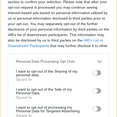
section to confirm your selection. Please note that after your
opt-out request is processed you may continue seeing
interest-based ads based on personal information utilized by
Hasznos
us or personal information disclosed to third parties prior to
your opt-out. You may separately opt-out of the further
Impresszum
disclosure of your personal information by third parties on the
Szerzői jogok
IAB’s list of downstream participants. This information may
also be disclosed by us to third parties on the
IAB’s List of
Adatvédelmi tájékoztató
Downstream Participants
that may further disclose it to other
Cookie-kezelési tájékoztató
third parties.
Hozzászólási szabályzat
Personal Data Processing Opt Outs
Nyomtatott lapjaink archívuma
Médiaajánlat
I want to opt-out of the Sharing of my
personal data.
Opted In
Látogatottsági adatok
I want to opt-out of the Sale of my
Personal Data.
Opted In
Sütibeállítások
I want to opt-out of processing my
Médiatér
Personal Data for Targeted Advertising.
Opted In